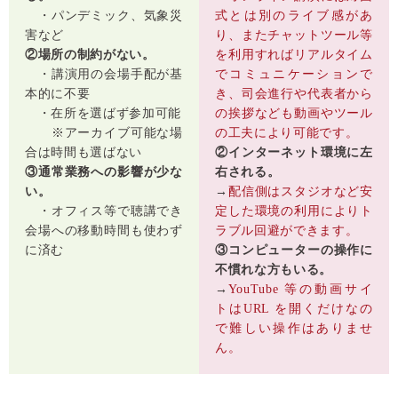
・パンデミック、気象災
式とは別のライブ感があ
害など
り、またチャットツール等
②場所の制約がない。
を利用すればリアルタイム
・講演用の会場手配が基
でコミュニケーションで
本的に不要
き、司会進行や代表者から
・在所を選ばず参加可能
の挨拶なども動画やツール
※アーカイブ可能な場
の工夫により可能です。
合は時間も選ばない
②インターネット環境に左
③通常業務への影響が少な
右される。
い。
→
配信側はスタジオなど安
・オフィス等で聴講でき
定した環境の利用によりト
会場への移動時間も使わず
ラブル回避ができます。
に済む
③コンピューターの操作に
不慣れな方もいる。
→
YouTube 等の動画サイ
トはURL を開くだけなの
で難しい操作はありませ
ん。