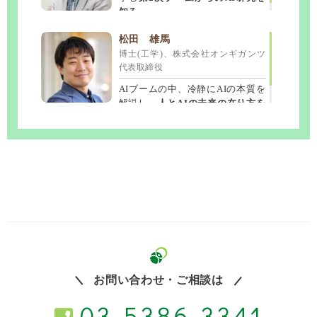
知る
。
タケ 小山
天達 武史
三遊亭 愛楽
プロゴルファー
気象予報士
落語家
松田 雄馬
ゴルフ解説者
博士(工学)、株式会社オンギガンツ
フジ系列「ノンストップ!」気象防災
安全大会は当社限定
安全大会以外の
代表取締役
日米ゴルフ界をまたいで活動するプロ
キャスター
講演依頼・落語の依頼等も承ります。
。親しみやすい人柄と語り
ゴルファー。
TV解説者やラジオパー
口で、わかりやすく講演。
お気軽にお問い合わせください。
AIブームの中、冷静にAIの本質を
ソナリティとしても活躍、話し好きで
解説し、
人とAIの未来の在り方を
講演も好評。
提言
する。
お問い合わせ・ご相談は
03-5386-3341