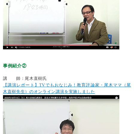
事例紹介②
講 師：尾木直樹氏
【講演レポート】TVでもおなじみ！教育評論家・尾木ママ（尾
木直樹先生）のオンライン講演を実施しました