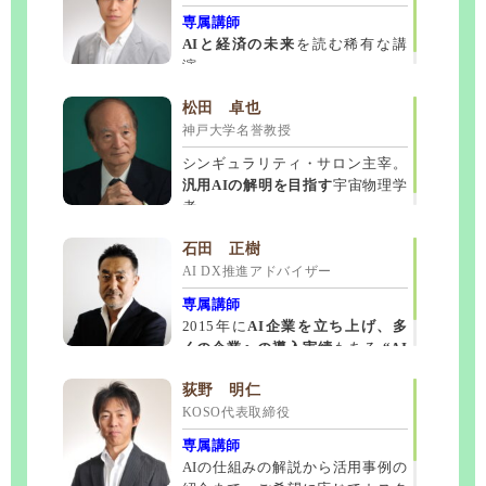
専属講師
専属講師
米中の外交・情報政策に精
米中の外交・情報政策に精
ご講演。
子どもから大人までどの世代
専属講師
通するエキスパート。
通するエキスパート。
台湾有事・侵攻
台湾有事・侵攻
の方にも
楽しくお聴きいただけます。
AIと経済の未来
を読む稀有な講
についても情報を発信。
についても情報を発信。
演。
池谷 裕二
池上 彰
杉本 昌隆
東京大学薬学部 教授
ジャーナリスト
棋士
松田 卓也
神戸大学名誉教授
思わず驚く脳科学
今なお旬！
藤井聡太竜王を育て上げた師匠
知名度、内容とも申し分なし
の紹介、
笑い所満載
が語る
であっという間の90分。
で名実ともに
人材育成術。
最高峰の講師。
仕事にも活かせる満足度
AI（人工知
シンギュラリティ・サロン主宰。
能）にも詳しい。
の高い内容。
汎用AIの解明を目指す
宇宙物理学
者。
瀬古 利彦
田﨑 史郎
河野 克俊
DeNAスポーツグループ フェロー
政治ジャーナリスト
元 自衛隊統合幕僚長
石田 正樹
AI DX推進アドバイザー
非常に気さくで盛り上げ上手
正に
46年の自衛隊生活を通じて得た
“生”の政治家、政治動向を的確に分
。自身の
危機へ
経験談も交え、
析。
の対応と有事のリーダシップの在り方
情報網はCIAやNSA並みかも
笑いの絶えない講演が
専属講師
好評。
について、ご自身の経験を踏まえ語り
2015年に
AI企業を立ち上げ、多
ます。
くの企業への導入実績
もある
“AI
福田 正博
井村 雅代
樋口 晴彦
実践講師”。
元サッカー日本代表、サッカー指導者・
アーティスティックスイミング 元日本
危機管理システム研究学会理事
荻野 明仁
解説者
代表ヘッドコーチ
KOSO代表取締役
国家レベルの危機対応
の最前線を知る
聴き応えある素晴らしい内容
ハキハキとした語りで元気が出る
です。
と評
人
スペシャリスト。
組織不祥事の実例紹
専属講師
材育成にも繋がる内容
判。人材育成にも直結する内容で
で
経営者層にも
経営
介
を交えた講演も可能。
AIの仕組みの解説から活用事例の
好評。
者層にも好評
。