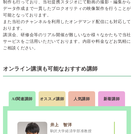
制作も行っており、当社提携スタジオにて動画の撮影・編集から
データ作成まで一貫したプロクオリティの映像製作を行うことが
可能となっております。
また当社のチャンネルを利用したオンデマンド配信にも対応して
おります。
講演会、研修会等のリアル開催が難しいなか様々なかたちで当社
サービスをご活用いただいております。内容や料金などお気軽に
ご相談ください。
オンライン講演も可能なおすすめ講師
AI
関連講師
オススメ講師
人気講師
新着講師
峯村 健司
毛利 衛
峯村 健司
キヤノングローバル戦略研究所 上席研究
宇宙飛行士
キヤノングローバル戦略研究所 上席研究
井上 智洋
員
員
駒沢大学経済学部准教授
貴重な宇宙の動画
をお見せしながらの