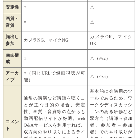
安定性
○
△
画質・
○
△
音質
顔出し
カメラOK、マイク
カメラNG、マイクNG
参加
OK
画面構
○
△（※2）
成
アーカ
○（同じURLで録画視聴が可
△（※3）
イブ
能）
基本的に会議用のツ
通常の講演など講話を聴くこ
ールであるため、ワ
とが主な目的の場合、安定
ークやディスカッシ
性、画質・音質等の点からも
ョンのある研修など
動画配信サイトが好適。web
双方向（講師⇔参加
コメン
Q&Aサービスを利用すれば、
者、参加者⇔参加
ト
双方向のやり取りによるライ
者）でのやり取りが