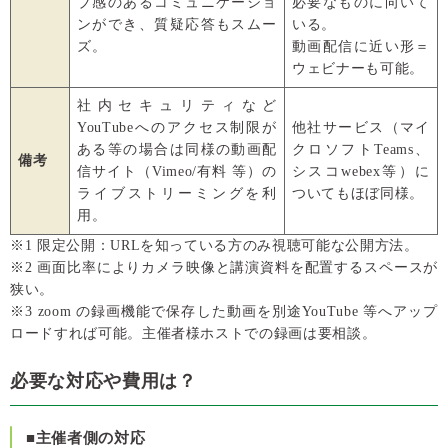
ブ感のあるコミュニケーショ
必要なものに向いて
ンができ、質疑応答もスムー
いる。
ズ。
動画配信に近い形＝
ウェビナーも可能。
社内セキュリティなど
YouTubeへのアクセス制限が
他社サービス（マイ
ある等の場合は同様の動画配
クロソフトTeams、
備考
信サイト（Vimeo/有料 等）の
シスコwebex等）に
ライブストリーミングを利
ついてもほぼ同様。
用。
※1 限定公開：URLを知っている方のみ視聴可能な公開方法。
※2 画面比率によりカメラ映像と講演資料を配置するスペースが
狭い。
※3 zoom の録画機能で保存した動画を別途YouTube 等へアップ
ロードすれば可能。主催者様ホストでの録画は要相談。
必要な対応や費用は？
■主催者側の対応