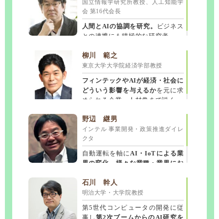
国立情報学研究所教授、人工知能学
オレ流トーク解禁。
講演でしか聴けな
会 第16代会長
経済の現況から今後の見通しまで、
2大テーマパークで人材育成を担当。
仮
いアノ話コノ話をぜひ。お話上手と評
説も含めてシンプルに筋道立てて解
現場での経験を基にした
エンターテイ
判です。
人間とAIの協調を研究。
ビジネス
説
メント性あふれる唯一無二の講演。
。資料を用いたわかりやすい講演。
との連携にも積極的な研究者。
田中 雅美
増田 明美
石川 一洋
シドニーオリンピック銅メダリスト
大阪芸術大学教授
ジャーナリスト
柳川 範之
スポーツジャーナリスト
東京大学大学院経済学部教授
明るく気さくなお人柄、お話も上手で
取材テーマは日露・米露関係、北方領
和やかで惹き付ける語りに定評あり
。
大変好評
土問題、エネルギー、安全保障等。
。五輪メダルを実際に見て頂
フィンテックやAIが経済・社会に
マラソン解説・取材でご多忙ですがイ
くなどサービス精神も旺盛。
NHK専門解説委員として
ロシア関係の
どういう影響を与えるか
を元に求
チオシです。
解説
を行っている。
められる企業・人材像まで説く。
パックンマックン
松木 安太郎
七條 千恵美
お笑いコンビ
サッカー解説者
(株)GLITTER STAGE
野辺 継男
代表取締役
インテル 事業開発・政策推進ダイレ
コントを折り込みテンポよく会場を巻
テレビでの解説同様
元気いっぱいの熱
クタ
元JAL客室乗務員
としてVIPフライト
き込む笑いに溢れた講演。
い講演。
解説者ならではの分析や視点
英語、コミ
経験も持つ。
表情豊かで力強い語り、
ュニケーションのノウハウから⼈材育
も多々あり笑いも多く、サッカーファ
自動運転を軸に
AI・IoTによる業
問いかけも交えた講演
が好評。
成やモチベアップとしても優れもの。
ンのみならず
経営者対象にもピッタ
界の変化、様々な業種・業界にお
諏訪 貴子
入山 章栄
鏡味 味千代
リ。
ける新事業の可能性まで
詳細に解
ダイヤ精機(株) 代表取締役
早稲田大学ビジネススクール教授
太神楽師
説。
石川 幹人
明治大学・大学院教授
32歳の若さで社長に就任後、新しい社
世界の経営学に精通
安全大会は当社限定
。ハッキリとテン
講演の中で太神
風を構築。ご自身の経験を元にした講
ポ良い語り、様々な具体事例を交えた
楽を披露
。
今までに無い安全大会にな
第5世代コンピュータの開発に従
演は
内容が好評。
ること請け合いです。
経営者の方などに特にオススメ。
事し
第2次ブームからのAI研究を