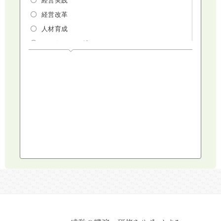
経営改革
人材育成
マーケティング
人権・ダイバーシティ・働き方改革
リスクマネジメント・人事・労務・法
AI（人工知能）・IoT・ICT・先端技術
建設・建築・不動産
健康・食生活
スポーツ
ライフスタイル
コミュニケーション・話し方
社会福祉
気象・防災・減災
学校・教育
文化・教養・科学