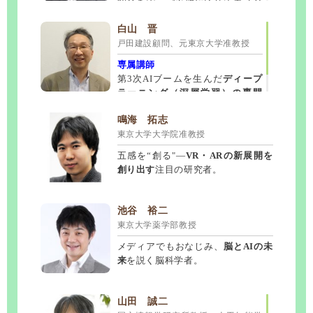
紹介まで、ご希望に応じてカスタ
渋谷 和宏
野口 健
糸永 正行
マイズ可能。
作家、経済ジャーナリスト
アルピニスト
ジャーナリスト
白山 晋
M&A Online 編集委員
戸田建設顧問、元東京大学准教授
ご自身で調査されてきた
ユーモアも交えた講演で面白い
実例を交えな
と好
M&Aで
騙されずに、適正価格で、確
がらのご講演
評。SDGs（環境問題）や防災、危機
。テレビ・ラジオでコメ
専属講師
実に、会社を売る方法
を丁寧にわかり
ンテーターとしてもご活躍中。
管理の内容も相談可能。
第3次AIブームを生んだ
ディープ
易く伝えます。
ラーニング（深層学習）の専門
田中ウルヴェ 京
中村 逸郎
里崎 智也
家
。
ソウル五輪シンクロナイズドスイミン
筑波大学名誉教授
野球解説者
鳴海 拓志
グ・デュエット銅メダリスト
東京大学大学院准教授
ウクライナ侵攻後、問い合わせ急増。
講演活動にも意欲的。
構成・内容とも
五輪出場経験も踏まえ、
コーピングや
ロシア政治から現地事情にまで明るい
に完成度高く、笑いもあり、大注目の
五感を“創る"―
VR・ARの新展開を
ストレスマネジメントの具体的な方法
専門家。現地留学経験もあり。
講師です。
創り出す
注目の研究者。
を伝授。
岩﨑 由純
ヤマザキ マリ
小西 美穂
日本ペップトーク普及協会 代表理事
漫画家、文筆家
元日本テレビ報道キャスター・解説委員
池谷 裕二
東京大学薬学部教授
素晴らしい！の一言。
『テルマエ・ロマエ』作者
キャスター時代は『news every.』で
「騙されたと思
。内容は
人
ニ
ってぜひ一度」
生論から子育てまで幅広く相談可能
ュースをわかりやすく解説。
とお勧めしている講師
現在は客
。
メディアでもおなじみ、
脳とAIの未
で
教育関係からの引き合いも多数。
員教授として
過去に一度もスベッたことが無い鉄
報道について
の授業を担
来
を説く脳科学者。
板講師。
当。
落合 博満
森永 康平
今井 千尋
野球解説者
株式会社マネネ CEO
2大テーマパーク流人材育成・人材開発ト
山田 誠二
経済アナリスト
レーナー兼コンサルタント