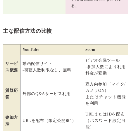
る。
主な配信方法の比較
YouTube
zoom
ビデオ会議ツール
サービ
動画配信サイト
-参加人数により利用
ス概要
-視聴人数制限なし、無料
料金が変動
双方向参加（マイク/
質疑応
カメラON）
外部のQ&Aサービス利用
答
またはチャット機能
を利用
URLまたはIDを配布
参加方
URLを配布（限定公開※1）
（パスワード設定可
法
能）