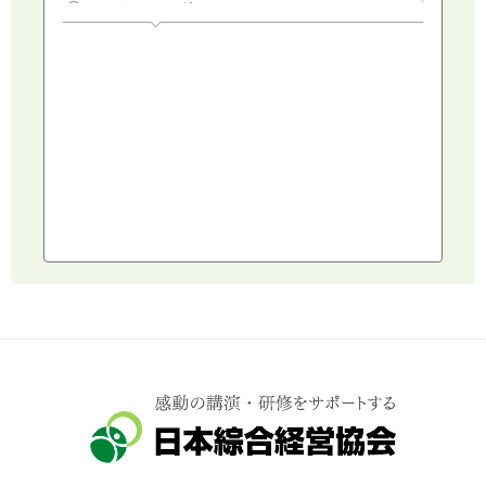
マーケティング
人権・ダイバーシティ・働き方改革
リスクマネジメント・人事・労務・法
AI（人工知能）・IoT・ICT・先端技術
建設・建築・不動産
健康・食生活
スポーツ
ライフスタイル
コミュニケーション・話し方
社会福祉
気象・防災・減災
学校・教育
文化・教養・科学
キャスター・アナウンサー
俳優・タレント・モデル
トークショー