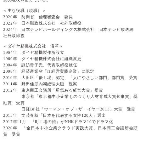
業の現状を伝えている。
＜主な役職（現職）＞
2020年 防衛省 倫理審査会 委員
2022年 日本郵政株式会社 社外取締役
2024年 日本テレビホールディングス株式会社 日本テレビ放送網
社外取締役
＜ダイヤ精機株式会社 沿革＞
1964年 ダイヤ精機製作所設立
1969年 ダイヤ精機株式会社に組織変更
2004年 諏訪貴子氏、代表取締役就任
2008年 経済産業省「IT経営実践企業」に認定
2010年 大田区「優工場」認定、「人にやさしい部門」部門賞 受賞
2011年 野田佳彦内閣総理大臣 視察
2012年 東京商工会議所「勇気ある経営大賞」受賞
東京都「東京都中小企業ものづくり人材育成大賞知事賞」奨
励賞 受賞
日経BP社「ウーマン・オブ・ザ・イヤー2013」大賞 受賞
2015年 文芸春秋「日本を代表する女性120人」選出
2017年11月 『町工場の娘』がNHKドラマ10でドラマ化
2020年 「全日本中小企業クラウド実践大賞」日本商工会議所会頭
賞 受賞