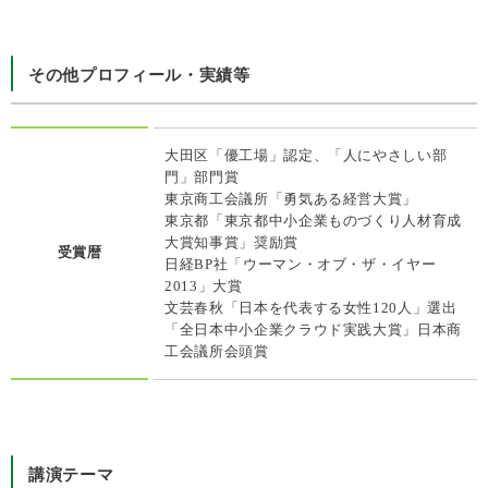
その他プロフィール・実績等
大田区「優工場」認定、「人にやさしい部
門」部門賞
東京商工会議所「勇気ある経営大賞」
東京都「東京都中小企業ものづくり人材育成
大賞知事賞」奨励賞
受賞暦
日経BP社「ウーマン・オブ・ザ・イヤー
2013」大賞
文芸春秋「日本を代表する女性120人」選出
「全日本中小企業クラウド実践大賞」日本商
工会議所会頭賞
講演テーマ