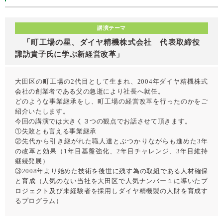
講演テーマ
「町工場の星、ダイヤ精機株式会社 代表取締役
諏訪貴子氏に学ぶ新経営改革」
大田区の町工場の2代目として生まれ、2004年ダイヤ精機株式
会社の創業者である父の急逝により社長へ就任。
どのような事業継承をし、町工場の経営改革を行ったのかをご
紹介いたします。
今回の講演では大きく３つの観点でお話させて頂きます。
①失敗とも言える事業継承
②先代から引き継がれた職人達とぶつかりながらも進めた3年
の改革と効果（1年目基盤強化、2年目チャレンジ、3年目維持
継続発展）
③2008年より始めた技術を後世に残す為の取組である人材確保
と育成（人気のない当社を大田区で人気ナンバー１に導いたプ
ロジェクト及び未経験者を採用しダイヤ精機製の人財を育成す
るプログラム）