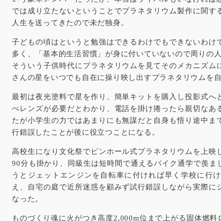
では成り立たないということでプラネタリウム製作に関す
人生を送ってきたので未だ独身。
子どもの頃はというと勉強はできるわけでもできないわけ
多く、「基本的生活習慣」が身に付いていないので周りの
そういう子供時代にプラネタリウムを見てそのメカニズム
さんの星をいつでも自在に操り映し出すプラネタリウムを
最初は夜光塗料で星を作り、簡単キットを購入し投影式へ
べレンズが必要だとわかり、電話を掛け捲ったら親切なあ
たが小学生の力ではあまりにも無謀だと自身も悟り途中ま
行錯誤したことが後に役立つことになる。
高校生になり文化祭でピンホール式プラネタリウムを上映
90分も掛かり、同級生は短時間で通えるバイク通学で羨ま
うとジェットエンジンを自転車に付ければ早く学校に行け
え、自宅の庭で近所迷惑を顧みず試行錯誤しながら実際に
なった。
ものづくり魂に火がつき高度2,000m位まで上がる固体燃