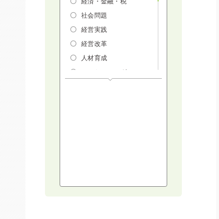
経済・金融・税
社会問題
経営実践
経営改革
人材育成
マーケティング
人権・ダイバーシテ
ィ・働き方改革
リスクマネジメン
ト・人事・労務・法
AI（人工知能）・
IoT・ICT・先端技術
建設・建築・不動産
健康・食生活
スポーツ
ライフスタイル
コミュニケーショ