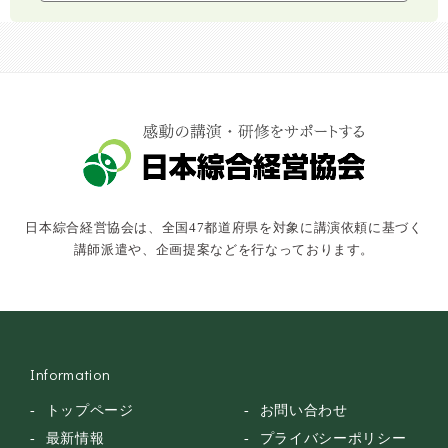
社会福祉
気象・防災・減災
学校・教育
文化・教養・科学
キャスター・アナウンサー
俳優・タレント・モデル
トークショー
日本綜合経営協会は、全国47都道府県を対象に講演依頼に基づく
落語・講談・色物
講師派遣や、企画提案などを行なっております。
安全大会
Information
トップページ
お問い合わせ
最新情報
プライバシーポリシー