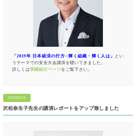
「2019年 ⽇本経済の⾏⽅─輝く組織・輝く⼈は」
とい
うテーマでの安全大会講演を聴いてきました。
詳しくは
実績紹介ページ
をご覧下さい。
2019/08/26
沢松奈生子先生の講演レポートをアップ致しました