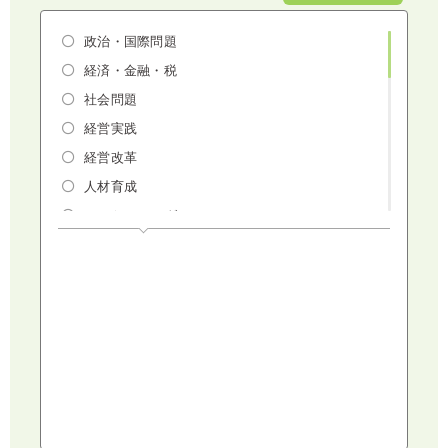
政治・国際問題
経済・金融・税
社会問題
経営実践
経営改革
人材育成
マーケティング
人権・ダイバーシティ・働き方改革
リスクマネジメント・人事・労務・法
AI（人工知能）・IoT・ICT・先端技術
建設・建築・不動産
健康・食生活
スポーツ
ライフスタイル
コミュニケーション・話し方