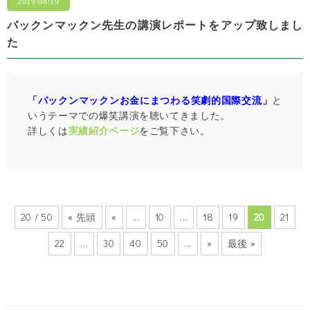
2019/08/19
パックンマックン先生の講演レポートをアップ致しまし
た
「パックンマックンお金にまつわる笑劇的国際交流」
と
いうテーマでの爆笑講演を聴いてきました。
詳しくは
実績紹介ページ
をご覧下さい。
20 / 50
« 先頭
«
...
10
...
18
19
20
21
22
...
30
40
50
...
»
最後 »