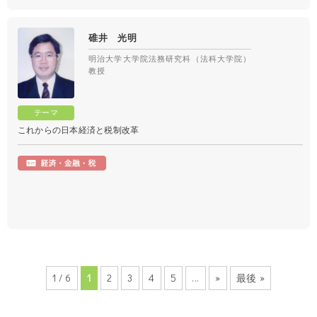
碓井 光明
明治大学大学院法務研究科（法科大学院）
教授
これからの日本経済と税制改革
1 / 6
1
2
3
4
5
...
»
最後 »