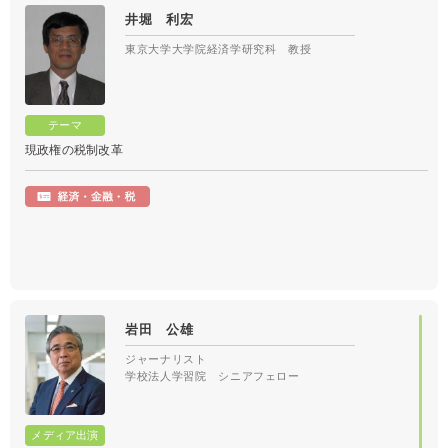
日本テレビ
「カズレーザーと学ぶ。」
（2022/11/29）
井堀 利宏
東京大学大学院経済学研究科 教授
「人工知能は未来の雇用・経済をどう変えるか」
当社専属講師
です。
日経ビジネスで「次代を創る100人 2017」に選ばれた。
現政権の税制改革
⼤変稀有な経済の側⾯から⾒たAI（⼈⼯知能）の講演で内容 はとても
わかり易く⾯⽩く濃く超お薦め。
岩田 公雄
ジャーナリスト
学校法人学習院 シニアフェロー