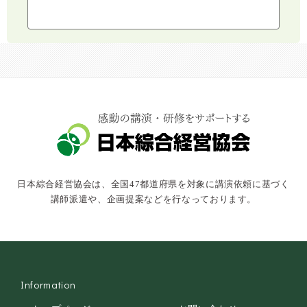
ライフスタイル
コミュニケーション・話し方
社会福祉
気象・防災・減災
学校・教育
文化・教養・科学
キャスター・アナウンサー
俳優・タレント・モデル
トークショー
日本綜合経営協会は、全国47都道府県を対象に講演依頼に基づく
落語・講談・色物
講師派遣や、企画提案などを行なっております。
安全大会
Information