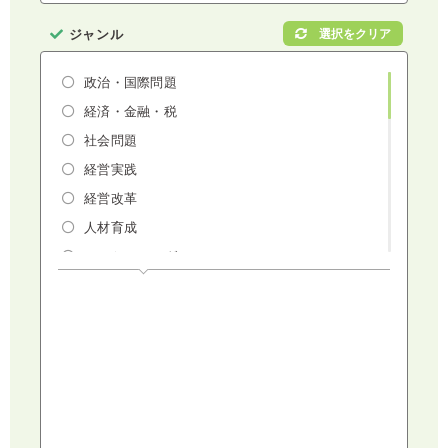
ジャンル
政治・国際問題
経済・金融・税
社会問題
経営実践
経営改革
人材育成
マーケティング
人権・ダイバーシティ・働き方改革
リスクマネジメント・人事・労務・法
AI（人工知能）・IoT・ICT・先端技術
建設・建築・不動産
健康・食生活
スポーツ