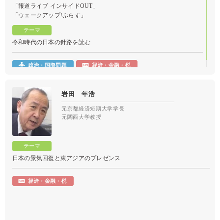
「報道ライブ インサイドOUT」
「ウェークアップ!ぷらす」
令和時代の日本の針路を読む
岩田 年浩
元京都経済短期大学学長
元関西大学教授
日本の景気回復と東アジアのプレゼンス