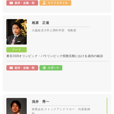
相原 正道
大阪経済大学人間科学部 准教授
東京2020オリンピック・パラリンピック招致活動における成功の秘訣
浅井 秀一
有限会社ストックアンドフロー 代表取締
役