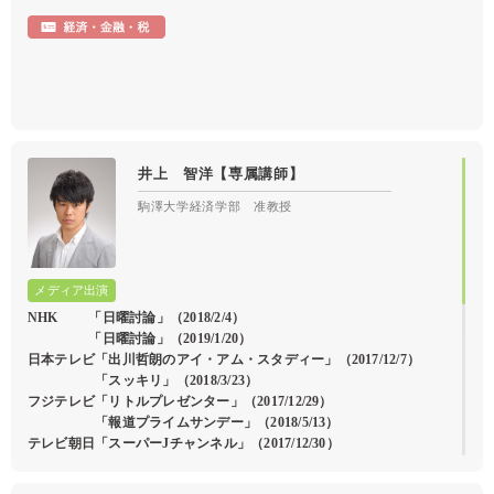
井上 智洋【専属講師】
駒澤大学経済学部 准教授
NHK
「日曜討論」
（2018/2/4）
「日曜討論」
（2019/1/20）
日本テレビ
「出川哲朗のアイ・アム・スタディー」
（2017/12/7）
「スッキリ」
（2018/3/23）
フジテレビ
「リトルプレゼンター」
（2017/12/29）
「報道プライムサンデー」
（2018/5/13）
テレビ朝日
「スーパーJチャンネル」
（2017/12/30）
BSジャパン
「田村淳のBUSINESS BASIC」特別編
（2018/4/15）
BSフジ 「プライムニュース」（2020/12/23）