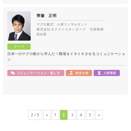
齊藤 正明
マグロ船式 人材コンサルタント
株式会社ネクストスタンダード 代表取締
役社長
日本一のマグロ船から学んだ！職場をイキイキさせるコミュニケーショ
ン
2 / 5
«
1
2
3
4
5
»