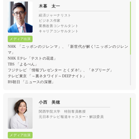
木暮 太一
経済ジャーナリスト
ビジネス作家
業務改善コンサルタント
キャリアコンサルタント
NHK 「ニッポンのジレンマ」、「新世代が解く!ニッポンのジレン
マ」
NHK Eテレ「テストの花道」
TBS 「よるべん」
フジテレビ 「情報プレゼンター とくダネ!」、「ネプリーグ」
テレビ東京 「～裏ネタワイド～DEEPナイト」
BS朝日 「ニュースの深層」
BS11 「本格報道INsideOUT」
小西 美穂
経営者、リーダーのための言語化
関西学院大学 特別客員教授
元日本テレビ報道キャスター・解説委員