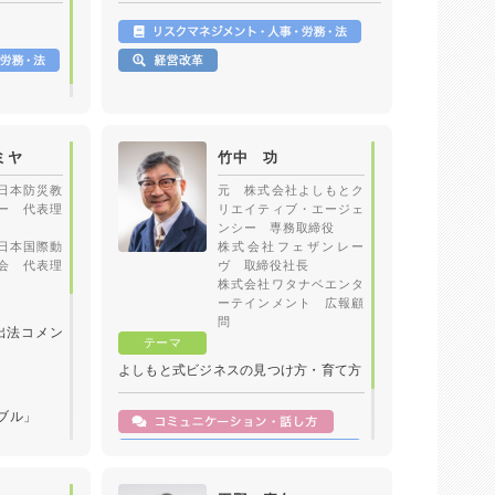
ビ」、
「ホンマでっかTV」
テレビ東京 「アンパラレルド～ニッポ
ン発、世界へ～」、「なないろ日
和!」、
「WBS」、「よじごじ
Days」
ミヤ
竹中 功
読売テレビ 「かんさい情報ネット
ten．」準レギュラー、「すまたん
日本防災教
元 株式会社よしもとク
&ZIP!」、
ー 代表理
リエイティブ・エージェ
「ミヤネ屋」
ンシー 専務取締役
関西テレビ 「マルコポロリ」、「ウラ
日本国際動
株式会社フェザンレー
会 代表理
ヴ 取締役社長
マヨ!」、「報道ランナー」、
株式会社ワタナベエンタ
「旬感LIVEとれたて」
ーテインメント 広報顧
ABC朝日放送 「おはよう朝日」準レギ
問
ュラー
出法コメン
CBC 「ゴゴスマ」、「チャント」
よしもと式ビジネスの見つけ方・育て方
など
）
ブル」
ここが危ない！経営者のいまどきセキュ
リティ対策