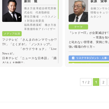
新田 龍
萩原 栄幸
対策
働き方改革総合研究所株
金融コンサル
知っておくべき、各種事業者
式会社 代表取締役
情報セキュリ
災知識、準備と対策
厚生労働省 ハラスメン
ルタント
～会社の「事
ト対策企画委員
産」、社員の「生命・身体・
福島県楢葉町 働き方改
るための初動対応ポイント～
革推進特命アドバイザー
『シャドーIT』が企業滅ぼす!
～常識を知らな
フジテレビ 「さんまのホンマでっか!?
と叱れない管理者、実例に学
TV」「とくダネ!」「ノンストップ!」
強い職場の作り方～
「ホウドウキョク」「Live
News it!」
日本テレビ 「ニュースな日本語」「踊
る!さんま御殿!!」
NHK総合 「おはよう日本」「週刊ニュ
ース深読み」「首都圏ネットワーク」
NHKEテレ 「オトナへのトビラTV」
「ハートネットTV」
1 / 2
1
2
テレビ朝日 「ワイドスクランブル」
「モーニングバード!」
テレビ東京 「TOKYOマヨカラ!」
「ワールドビジネスサテライト」
「就活必勝虎の巻～MAKE