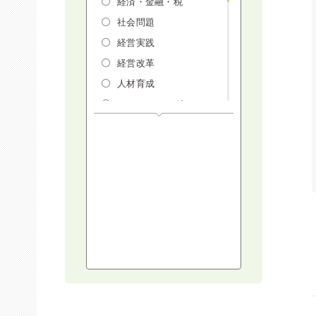
経済・金融・税
社会問題
経営実践
経営改革
人材育成
マーケティング
人権・ダイバーシテ
ィ・働き方改革
リスクマネジメン
ト・人事・労務・法
AI（人工知能）・
IoT・ICT・先端技術
建設・建築・不動産
健康・食生活
スポーツ
ライフスタイル
コミュニケーショ