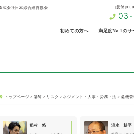
[受付]9:0
株式会社日本綜合経営協会
03-
初めての方へ
満足度No.1の
トップページ
>
講師
>
リスクマネジメント・人事・労務・法
>
危機管
稲村 悠
潟永 耕平