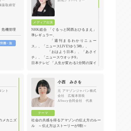
ザー
防犯アドバイザー
麻薬取締官
・危機管理
NHK総合 「ぐるっと関西おひるまえ」
準レギュラー、
「週刊まるわかりニュー
ス」、「ニュースLIVE!ゆう5時」、
「おはよう日本」、「あさイ
チ」、「ニュースウオッチ9」
日本テレビ 「人生が変わる1分間の深イ
イ話」、「月曜から夜ふかし」、
「ZIP」、「シューイチ」
テレビ朝日 「TVタックル」、「グッド!
小西 みさを
モーニング」、「スーパーJチャンネ
ル」
タント
元 アマゾンジャパン株式
会社 広報本部長
TBS 「THE TIME」、「ひるおび!」、
AStory合同会社 代表
「日曜日の初耳学」、
「上田晋也のサンデーQ」
フジテレビ 「Live News イット!」、
「直撃LIVE グッディ!」、
のメカニズ
社会の共感を得るアマゾンの伝え方のルー
「モノシリーのとってお
ル ～伝え方はストーリーが9割～
き」、「めざまし8」、「めざましテレ