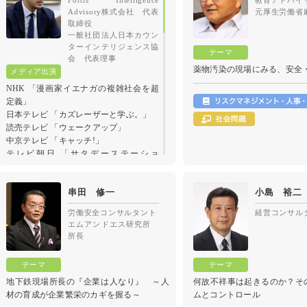
Fortis Intelligence
教育アドバイ
Advisory株式会社 代表
元厚生労働省
取締役
一般社団法人日本カウン
ターインテリジェンス協
会 代表理事
薬物汚染の現場にみる、安全
NHK 「漫画家イエナガの複雑社会を超
定義」
日本テレビ 「カズレーザーと学ぶ。」
読売テレビ 「ウェークアップ」
中京テレビ 「キャッチ!」
テレビ朝日 「サタデーステーショ
ン」、「大下容子ワイド!スクランブ
ル」
串田 修一
小島 裕二
TBS 「THE TIME,」「ひるおび」、「N
スタ」、「ドーナツトーク」、
労働安全コンサルタント
経営コンサル
「サンデー・ジャポン」、
エムアンドエス研究所
「news23」
所長
「ラストマン-全盲の捜査官-」（リ
サーチ協力）
CBCテレビ 「ゴゴスマ」
地下鉄現場所長の『企業は人なり』 ～人
何故不祥事は起きるのか？そ
フジテレビ 「日曜報道THE PRIME」、
材の育成が企業繁栄のカギを握る～
ムとコントロール
「ホンマでっか!?TV」、