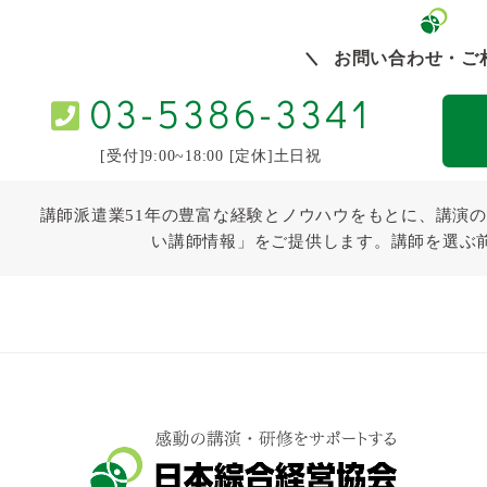
MIRAI PROJECT～」
「田勢康弘の週刊ニュース
新書」「秒でNEWS180」
お問い合わせ・ご
テレビ大阪 「たかじんNOマネー」
TBS/BS-TBS 「Nスタ」「ホンネDEジャ
03-5386-3341
パン」
＜インターネット番組＞
AbemaTV 「ABEMA Prime」
[受付]9:00~18:00 [定休]土日祝
17Live 「チルナイト!」
講師派遣業51年の豊富な経験とノウハウをもとに、講演の
経営陣のためのハラスメント対策と職場
い講師情報」をご提供します。講師を選ぶ
マネジメント