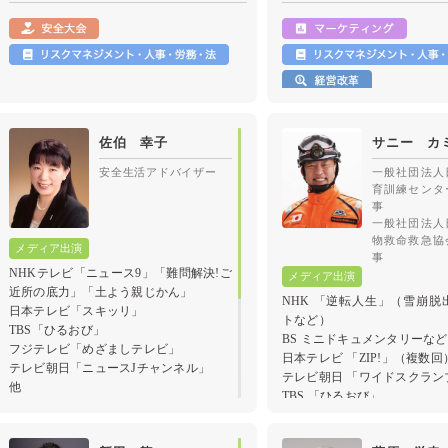
「Mr.サンデー」、「めざま
し8」
関西テレビ 「newsランナー」
BSフジ 「BSフジLIVE プライムニュー
ス」
BSテレ東 「日経ニュース プラス9」
ABEMA 「ABEMAヒルズ」、
「ABEMA Prime」
佐伯 幸子
サニー カ
など多数
安全生活アドバイザー
一般社団法人
育訓練センタ
事
企業が知るべきサイバー攻撃の実態
一般社団法人
物救命救急協
事
NHKテレビ「ニュース9」「難問解決!ご
近所の底力」「土よう親じかん」
NHK 「逆転人生」（雪崩脱
日本テレビ「スキッリ」
トなど）
TBS「ひるおび」
BS ミニドキュメンタリーなど
フジテレビ「めざましテレビ」
日本テレビ 「ZIP!」（複数回
テレビ朝日「ニュースJチャンネル」
テレビ朝日 「ワイドスクラン
他
TBS 「ひるおび」
テレビ東京 「L4YOU!」
など
事業所・従業員を守るための防犯・安全