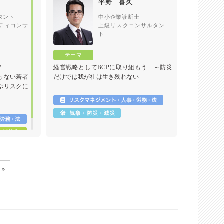
平野 喜久
タント
中小企業診断士
における防
ティコンサ
上級リスクコンサルタン
ト
業と財
生活」を守
?
経営戦略としてBCPに取り組もう ～防災
い若者
だけでは我が社は生き残れない
ぶリスクに
»