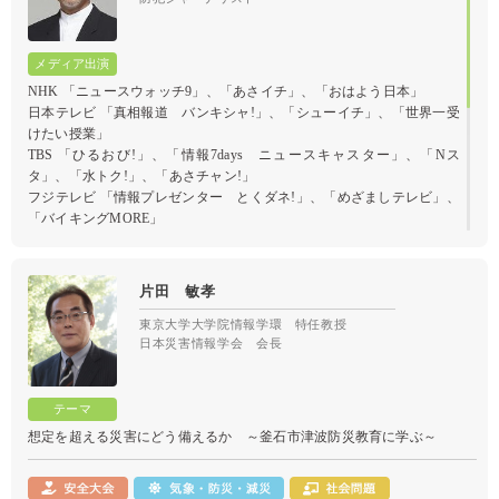
NHK 「ニュースウォッチ9」、「あさイチ」、「おはよう日本」
日本テレビ 「真相報道 バンキシャ!」、「シューイチ」、「世界一受
けたい授業」
TBS 「ひるおび!」、「情報7days ニュースキャスター」、「Nス
タ」、「水トク!」、「あさチャン!」
フジテレビ 「情報プレゼンター とくダネ!」、「めざましテレビ」、
「バイキングMORE」
テレビ朝日 「羽鳥慎一モーニングショー」、「報道ステーション」、
「グッド!モーニング」
テレビ東京 「ソレダメ!〜あなたの常識は非常識!?〜」
片田 敏孝
他多数
東京大学大学院情報学環 特任教授
日本災害情報学会 会長
安心出来ない時代の生き方 〜知っておきたい防犯対策〜
想定を超える災害にどう備えるか ～釜石市津波防災教育に学ぶ～