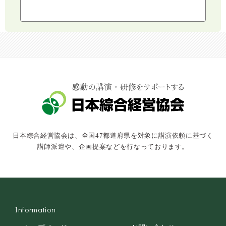
ライフスタイル
コミュニケーション・話し方
社会福祉
気象・防災・減災
学校・教育
文化・教養・科学
キャスター・アナウンサー
俳優・タレント・モデル
トークショー
日本綜合経営協会は、全国47都道府県を対象に講演依頼に基づく
落語・講談・色物
講師派遣や、企画提案などを行なっております。
安全大会
Information