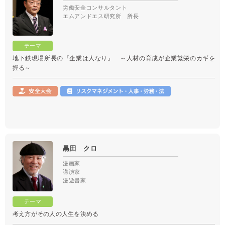
労働安全コンサルタント
エムアンドエス研究所 所長
地下鉄現場所長の『企業は人なり』 ～人材の育成が企業繁栄のカギを
握る～
黒田 クロ
漫画家
講演家
漫遊書家
考え方がその人の人生を決める