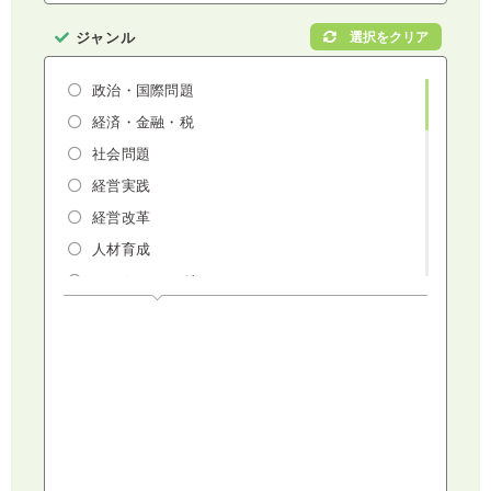
ジャンル
政治・国際問題
経済・金融・税
社会問題
経営実践
経営改革
人材育成
マーケティング
人権・ダイバーシティ・働き方改革
リスクマネジメント・人事・労務・法
AI（人工知能）・IoT・ICT・先端技術
建設・建築・不動産
健康・食生活
スポーツ