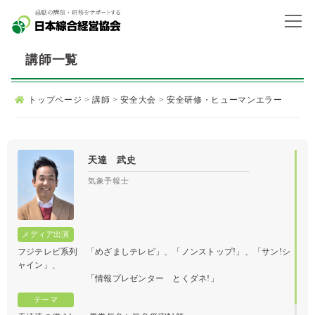
講師一覧
トップページ
>
講師
>
安全大会
>
安全研修・ヒューマンエラー
天達 武史
気象予報士
フジテレビ系列 「めざましテレビ」、「ノンストップ!」、「サン!シ
ャイン」、
「情報プレゼンター とくダネ!」