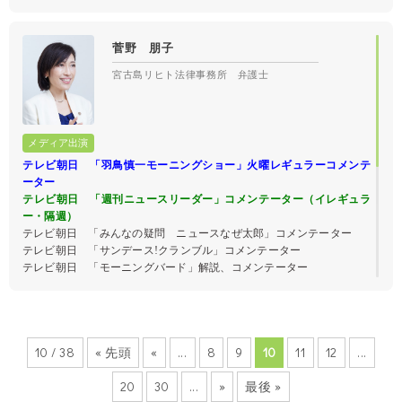
菅野 朋子
宮古島リヒト法律事務所 弁護士
テレビ朝日 「羽鳥慎一モーニングショー」火曜レギュラーコメンテ
ーター
テレビ朝日 「週刊ニュースリーダー」コメンテーター（イレギュラ
ー・隔週）
テレビ朝日 「みんなの疑問 ニュースなぜ太郎」コメンテーター
テレビ朝日 「サンデース!クランブル」コメンテーター
テレビ朝日 「モーニングバード」解説、コメンテーター
テレビ朝日 「ワイド!スクランブル」解説
TBS 「みのもんたの朝ズバッ!」コメンテーター
TBS 「あさチャン!」コメンテーター
TBS 「ひるおび!」解説
10 / 38
« 先頭
«
...
8
9
10
11
12
...
TOKYO MX 「テリー伊藤のトラブルハンター」
20
30
...
»
最後 »