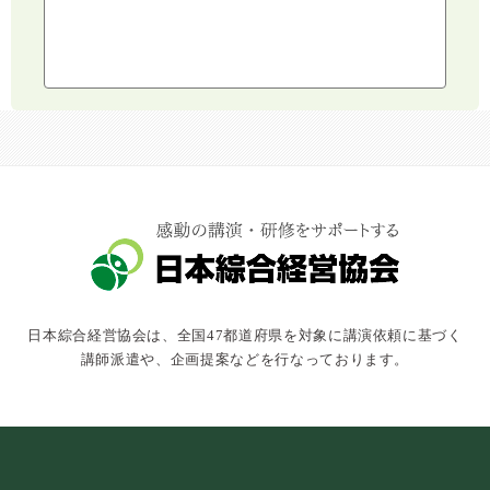
スポーツ
ライフスタイル
コミュニケーション・話し方
社会福祉
気象・防災・減災
学校・教育
文化・教養・科学
キャスター・アナウンサー
俳優・タレント・モデル
トークショー
日本綜合経営協会は、全国47都道府県を対象に講演依頼に基づく
落語・講談・色物
講師派遣や、企画提案などを行なっております。
安全大会