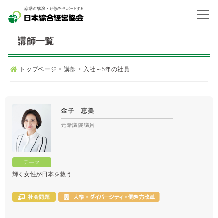
講師一覧
トップページ
>
講師
>
入社～5年の社員
金子 恵美
元衆議院議員
輝く女性が日本を救う