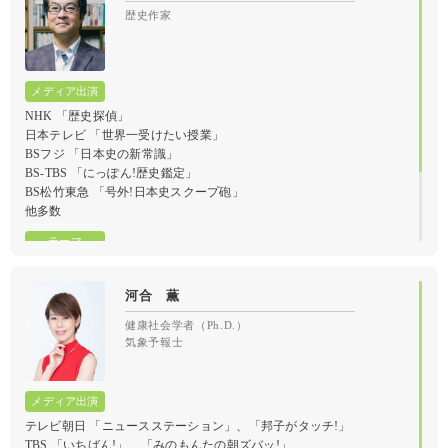
歴史作家
NHK 「歴史探偵」
日本テレビ 「世界一受けたい授業」
BSフジ 「日本史の新常識」
BS-TBS 「にっぽん!歴史鑑定」
BS松竹東急 「号外!日本史スクープ砲」
他多数
日本資本主義の父と呼ばれた渋沢栄一の生き方
河合 薫
健康社会学者（Ph.D.）
気象予報士
テレビ朝日 「ニュースステーション」、「邦子がタッチ!」
TBS 「いちばん!」、「みのもんたの朝ズバッ!」