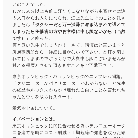
とのことでした。
しかし50分以上も前に汗だくになりながら車寄せとは違
う入口からお入りになられ、江上先生にそのことを訊き
ましたら
「タクシーだと万一渋滞に巻き込まれて遅れて
しまったら主催者の方やお客様に申し訳ないから（当然
です）」
と仰った。
何と良い先生でしょうか！！
さて、講演はと言いますと
所属事務所から「詳細に書かないで下さい」と釘を刺さ
れておりますのでざっくりで大変申し訳ございませんが
触れる程度とさせて頂きますことをご了承下さい。
東京オリンピック・パラリンピックのエンブレム問題。
「クリエーターかパクリエーターかわからない」と先生
の経歴やルックスからかけ離れた面白いことを言われち
ゃんとウケを取られスタート。
景気や中国について。
イノベーションとは
。
東京オリンピックに間に合わせる為ホテルニューオータ
ニを建てる時にコスト削減・工期短縮の知恵を絞った結