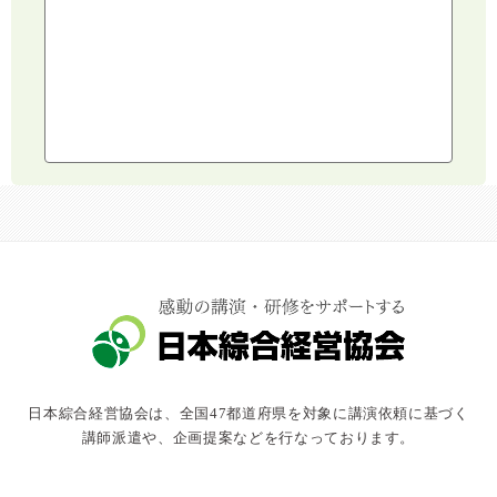
建設・建築・不動産
健康・食生活
スポーツ
ライフスタイル
コミュニケーション・話し方
社会福祉
気象・防災・減災
学校・教育
文化・教養・科学
キャスター・アナウンサー
俳優・タレント・モデル
トークショー
日本綜合経営協会は、全国47都道府県を対象に講演依頼に基づく
落語・講談・色物
講師派遣や、企画提案などを行なっております。
安全大会