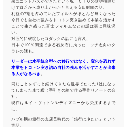
果ユニットバスができたという現ＴＯＴＯの話や掃除だ
けで貧乏から成り上がったと言える安田財閥の話。
利益の7割を占めていたフィルムがほとんど無くなった
今日でも自社の強みをトコトン突き詰めて本業を活かす
ことで生き残った富士フィルムなどの話は実に興味深
い。
対照的に破綻したコダックの話にも言及。
日本で100％調達できる石灰石に拘ったニッチ志向のク
ラレの話も。
リーダーは水平統合型への移行ではなく、変化を恐れず
本業をトコトン突き詰め自社の強みを活かすことが出来
る人がなるべき
。
同じことをずっと続けてきたら世界でたった1社になっ
てしまった糸で綴じ手引きの線で作る手作りノートの会
社。
現在はルイ・ヴィトンやディズニーから受注するまで
に。
バブル期の銀行の支店長時代の「銀行は冷たい」という
実話。