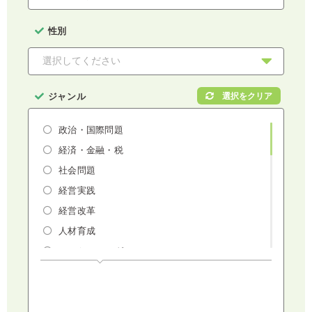
性別
ジャンル
政治・国際問題
経済・金融・税
社会問題
経営実践
経営改革
人材育成
マーケティング
人権・ダイバーシティ・働き方改革
リスクマネジメント・人事・労務・法
AI（人工知能）・IoT・ICT・先端技術