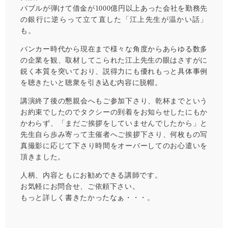
バブルが弾けて借金が1000億円以上あった会社を勤務先
の銀行に逆らって立て直した「江上先生が温かい話」
も。
バンカー時代から現在まで様々な角度からあらゆる数多
の企業を観、取材してこられた江上先生の眼はさすがに
鋭く本質を突いており、説得力にも優れもっと具体事例
を聴きたいと聴衆を引き込む内容に脱帽。
講演終了後の懇親会へもご参加下さり、乾杯までという
お約束でしたのでタクシーの到着をお知らせしたにもか
かわらず、「まだご挨拶をしていませんでしたから」と
先生自ら歩み寄って主催者へご挨拶下さり、何枚もの写
真撮影に応じて下さり時間をオーバーしてのお心遣いを
頂きました。
人柄、内容ともにお勧めできる講師です。
お気軽にお問合せ、ご依頼下さい。
もっと詳しく書きたかったなぁ・・・。