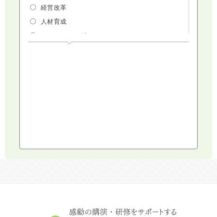
経営改革
人材育成
マーケティング
人権・ダイバーシティ・働き方改革
リスクマネジメント・人事・労務・法
AI（人工知能）・IoT・ICT・先端技術
建設・建築・不動産
健康・食生活
スポーツ
ライフスタイル
コミュニケーション・話し方
社会福祉
気象・防災・減災
学校・教育
文化・教養・科学