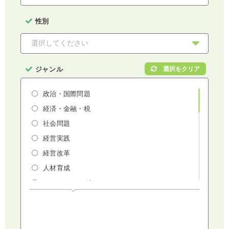
性別
ジャンル
政治・国際問題
経済・金融・税
社会問題
経営実践
経営改革
人材育成
マーケティング
人権・ダイバーシティ・働き方改革
リスクマネジメント・人事・労務・法
AI（人工知能）・IoT・ICT・先端技術