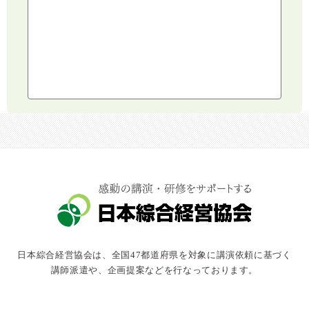
建設・建築・不動産
健康・食生活
スポーツ
ライフスタイル
コミュニケーション・話し方
社会福祉
気象・防災・減災
学校・教育
文化・教養・科学
キャスター・アナウンサー
俳優・タレント・モデル
トークショー
日本綜合経営協会は、全国47都道府県を対象に講演依頼に基づく
落語・講談・色物
講師派遣や、企画提案などを行なっております。
安全大会