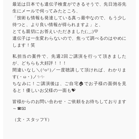
最近は日本でも遺伝子検査ができるそうで、先日池谷先
生にメールで伺ってみたところ、
「技術も情報も発達している真っ最中なので、もう少し
待つと、より良い情報が得られますよ」と、
とても親切にお答えいただきました(;_;)💛
遺伝子は一生変わらないので、焦って調べるのはやめに
します！笑
私担当の案件で、先週2回ご講演を行って頂きました
が、どちらも大好評！！！
間違いなし＼(^o^)／一度聴講して頂ければ、わかりま
す(・ω・)ノ✨✨
ちなみに！ご講演後は、ご自宅🏠でお子様の面倒を見
ると！優しいお父様の一面も💝
皆様からのお問い合わせ・ご依頼をお待ちしております
～☎📧
（文・スタッフY）