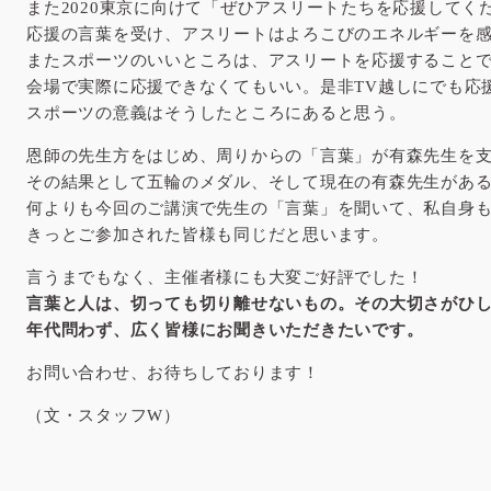
また2020東京に向けて「ぜひアスリートたちを応援してく
応援の言葉を受け、アスリートはよろこびのエネルギーを
またスポーツのいいところは、アスリートを応援すること
会場で実際に応援できなくてもいい。是非TV越しにでも応
スポーツの意義はそうしたところにあると思う。
恩師の先生方をはじめ、周りからの「言葉」が有森先生を
その結果として五輪のメダル、そして現在の有森先生があ
何よりも今回のご講演で先生の「言葉」を聞いて、私自身
きっとご参加された皆様も同じだと思います。
言うまでもなく、主催者様にも大変ご好評でした！
言葉と人は、切っても切り離せないもの。その大切さがひ
年代問わず、広く皆様にお聞きいただきたいです。
お問い合わせ、お待ちしております！
（文・スタッフW）