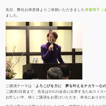
先日、弊社お得意様よりご依頼いただきました
有森裕子（
ました。
ご講演テーマは「
よろこびを力に 夢を叶えるチカラ～心
ご講演3日前まで、先生はIOCの会合に出席するためスイス
お忙しい中、快くご講演をお受けいただき、本当にありが