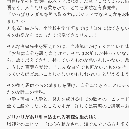
当日は早めに会場にお入りいただき、控室でもたくさんお
明るく、人当たりも柔らかで、とても素敵な有森先生。
「やっぱりメダルを勝ち取る方はポジティブな考え方をお
ましたが
とある理由から、小学校中学年頃までは「自分にはできな
今のお姿からはまったく想像できません…！
そんな有森先生を変えたのは、当時気にかけてくれていた
「お前は自分を悪く言うけど、それはお前しか持っていな
ら、悪く思えてきた。持っているものが悪いんじゃない、
こうした言葉を受け、「こんな自分でも何かいいものを持
っているほど悪いことじゃないかもしれない」と思えるよ
その後も恩師からの励ましを受け、自分にできることにチ
たのが陸上の世界。
中学～高校～大学と、努力を続ける中での数々のエピソー
全てご紹介したいところですが…詳しくは実際のご講演を
メリハリがあり引き込まれる有森先生の語り。
恩師とのエピソードに心を動かされ、涙ぐんでいる方も多