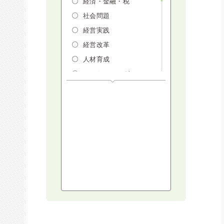
経済・金融・税
社会問題
経営実践
経営改革
人材育成
マーケティング
人権・ダイバーシテ
ィ・働き方改革
リスクマネジメン
ト・人事・労務・法
AI（人工知能）・
IoT・ICT・先端技術
建設・建築・不動産
健康・食生活
スポーツ
ライフスタイル
コミュニケーショ