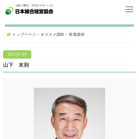
トップページ
>
オススメ講師
>
新着講師
2021/07/09
山下 末則