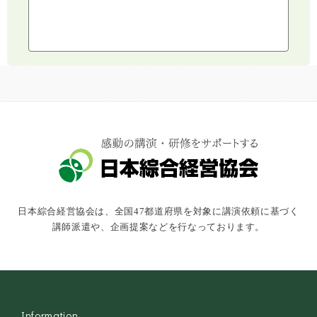
スポーツ
ライフスタイル
コミュニケーション・話し方
社会福祉
気象・防災・減災
学校・教育
文化・教養・科学
キャスター・アナウンサー
俳優・タレント・モデル
トークショー
日本綜合経営協会は、全国47都道府県を対象に講演依頼に基づく
落語・講談・色物
講師派遣や、企画提案などを行なっております。
安全大会
Information