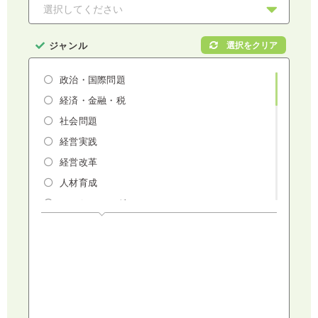
ジャンル
政治・国際問題
経済・金融・税
社会問題
経営実践
経営改革
人材育成
マーケティング
人権・ダイバーシティ・働き方改革
リスクマネジメント・人事・労務・法
AI（人工知能）・IoT・ICT・先端技術
建設・建築・不動産
健康・食生活