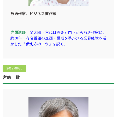
放送作家、ビジネス書作家
専属講師
楽太郎（六代目円楽）門下から放送作家に。
約30年、有名番組の企画・構成を手がける業界経験を活
かした
「伝え⽅のコツ」
を説く。
2019/08/20
宮﨑 敬