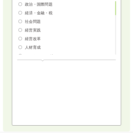
政治・国際問題
経済・金融・税
社会問題
経営実践
経営改革
人材育成
マーケティング
人権・ダイバーシティ・働き方改革
リスクマネジメント・人事・労務・法
AI（人工知能）・IoT・ICT・先端技術
建設・建築・不動産
健康・食生活
スポーツ
ライフスタイル
コミュニケーション・話し方