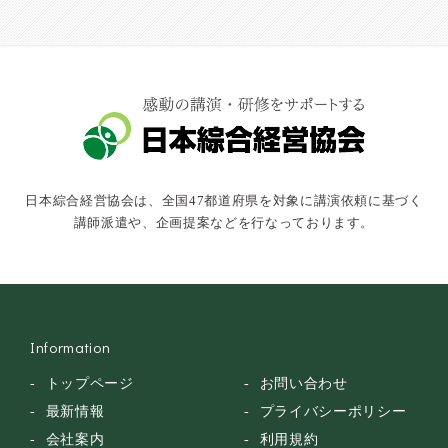
社会福祉
気象・防災・減災
学校・教育
文化・教養・科学
キャスター・アナウンサー
俳優・タレント・モデル
トークショー
日本綜合経営協会は、全国47都道府県を対象に講演依頼に基づく
落語・講談・色物
講師派遣や、企画提案などを行なっております。
安全大会
Information
トップページ
お問い合わせ
最新情報
プライバシーポリシー
会社案内
利用規約