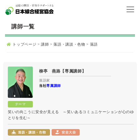
講師一覧
トップページ
>
講師
>
落語・講談・色物
>
落語
柳亭 燕路【専属講師】
落語家
当社
専属講師
笑いの向こうに安全が見える ～笑いあるコミュニケーションが心のゆ
とりを生む～