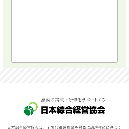
人権・ダイバーシティ・働き方改革
リスクマネジメント・人事・労務・法
AI（人工知能）・IoT・ICT・先端技術
建設・建築・不動産
健康・食生活
スポーツ
ライフスタイル
コミュニケーション・話し方
社会福祉
気象・防災・減災
学校・教育
文化・教養・科学
キャスター・アナウンサー
俳優・タレント・モデル
トークショー
日本綜合経営協会は、全国47都道府県を対象に講演依頼に基づく
落語・講談・色物