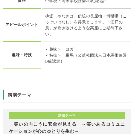
資格
中学校・高等学校社会科教員免許
柳派（やなぎは）伝統の長屋物・滑稽噺（こ
っけいばなし）を得意とします。「江戸の
アピールポイント
風」が吹き抜けるような高座にご期待下さ
い。
＜趣味＞ ヨガ
趣味・特技
＜特技＞ 乗馬（公益社団法人日本馬術連盟
B級認定）
講演テーマ
講演テーマ
笑いの向こうに安全が見える ～笑いあるコミュニ
ケーションが心のゆとりを生む～