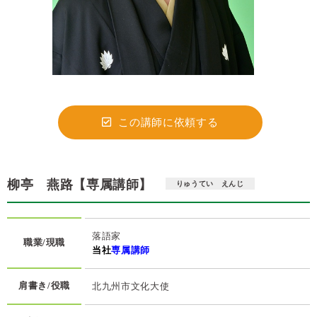
この講師に依頼する
柳亭 燕路【専属講師】
りゅうてい えんじ
落語家
職業/現職
当社
専属講師
肩書き/役職
北九州市文化大使