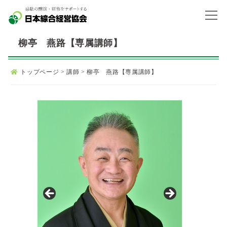
柳亭 燕路【専属講師】
トップページ
>
講師
>
柳亭 燕路【専属講師】