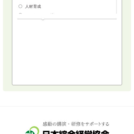
人材育成
マーケティング
人権・ダイバーシティ・働き方改革
リスクマネジメント・人事・労務・法
AI（人工知能）・IoT・ICT・先端技術
建設・建築・不動産
健康・食生活
スポーツ
ライフスタイル
コミュニケーション・話し方
社会福祉
気象・防災・減災
学校・教育
文化・教養・科学
キャスター・アナウンサー