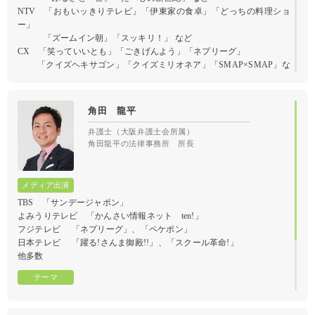
NTV 「おもいッきりテレビ」「伊東家の食卓」「どっちの料理ショ
ー」
「ズームイン朝」「スッキリ！」 など
CX 「笑っていいとも」「ごきげんよう」「ネプリーグ」
「クイズヘキサゴン」「クイズミリオネア」「SMAP×SMAP」な
ど
TBS 「サンデージャポン」「２時チャオ！」「新サンデーモーニン
グ」
角田 龍平
「オールスター感謝祭」「筋肉番付」 など
EX 「やじうま」「スーパーモーニング」「徹子の部屋」
弁護士（大阪弁護士会所属）
角田龍平の法律事務所 所長
「NANDA!」
「虎ノ門」 など
TX 「田舎に泊まろう」「ふるさとグルメ大賞」「土曜スペシャル」
「日曜ビッグスペシャル」「今夜もドル箱」 など
TBS 「サンデージャポン」
よみうりテレビ 「かんさい情報ネット ten!」
私の野球人生
フジテレビ 「ネプリーグ」、「ペケポン」
日本テレビ 「躍る!さんま御殿!!」、「スクール革命!」
他多数
元芸人弁護士が教える「ハラスメント対策とコミュニケーション術」