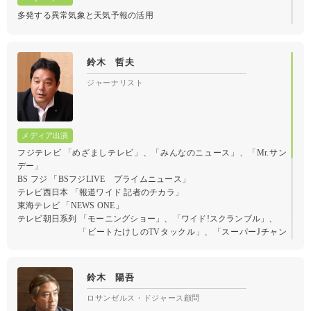
多発する異常気象と天気予報の活用
鈴木 哲夫
ジャーナリスト
フジテレビ 「めざましテレビ」、「みんなのニュース」、「Mr.サン
デー」
BS フジ 「BSフジLIVE プライムニュース」
テレビ西日本 「報道ワイド 記者のチカラ」
東海テレビ 「NEWS ONE」
テレビ朝日系列 「モーニングショー」、「ワイド!スクランブル」、
「ビートたけしのTVタックル」、「スーパーJチャン
ネル」
TBS、CBC 「ゴゴスマ ～GO GO!Smile!～」
TOKYO MX 「田村淳の訊きたい放題!」
鈴木 陽吾
関西テレビ 「報道RUNNER」
他
ロサンゼルス・ドジャース顧問