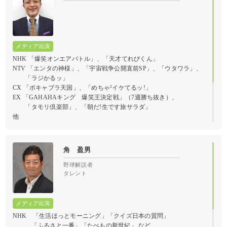
NHK 「爆笑オンエアバトル」、「天才てれびくん」
NTV 「エンタの神様」、「宇宙戦争公開直前SP」、「ウタワラ」、
「ラジかるッ」
CX 「ボキャブラ天国」、「めちゃ²イケてるッ!」
EX 「GAHAHAキング 爆笑王決定戦」（7週勝ち抜き）、
「タモリ倶楽部」、「朝だ!生です旅サラダ」
他
インターネットと人々のかかわり ～突然、僕は殺人犯にされた～
角 盈男
野球解説者
タレント
NHK 「生活ほっとモーニング」「クイズ日本の質問」
「ふるさと一番」「たべもの新世紀」 など