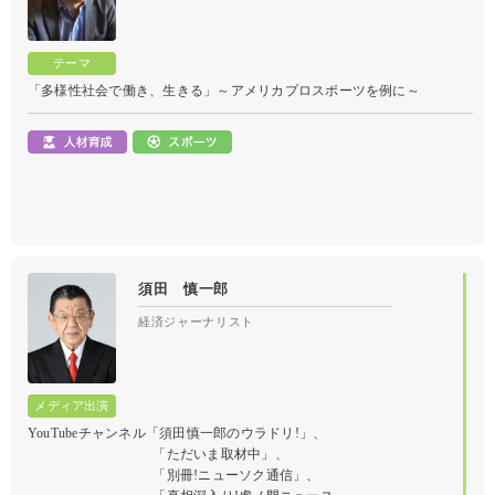
大規模災害時の日本の危機管理の真実
「多様性社会で働き、生きる」～アメリカプロスポーツを例に～
須田 慎一郎
経済ジャーナリスト
YouTubeチャンネル
「須田慎一郎のウラドリ!」
、
「ただいま取材中」
、
「別冊!ニューソク通信」
、