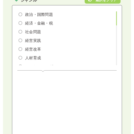
ジャンル
政治・国際問題
経済・金融・税
社会問題
経営実践
経営改革
人材育成
マーケティング
人権・ダイバーシティ・働き方改革
リスクマネジメント・人事・労務・法
AI（人工知能）・IoT・ICT・先端技術
建設・建築・不動産
健康・食生活
スポーツ
ライフスタイル