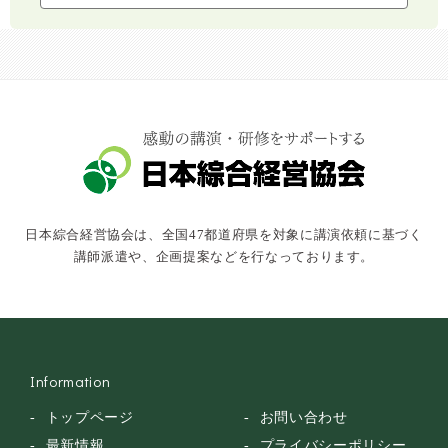
コミュニケーション・話し方
社会福祉
気象・防災・減災
学校・教育
文化・教養・科学
キャスター・アナウンサー
俳優・タレント・モデル
トークショー
日本綜合経営協会は、全国47都道府県を対象に講演依頼に基づく
落語・講談・色物
講師派遣や、企画提案などを行なっております。
安全大会
Information
トップページ
お問い合わせ
最新情報
プライバシーポリシー