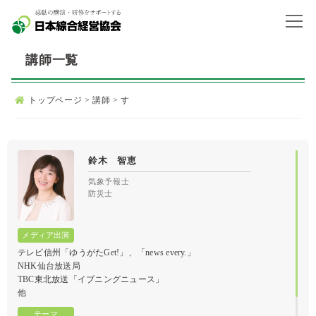
講師一覧
トップページ
>
講師
>
す
鈴木 智恵
気象予報士
防災士
テレビ信州「ゆうがたGet!」、「news every.」
NHK仙台放送局
TBC東北放送「イブニングニュース」
他