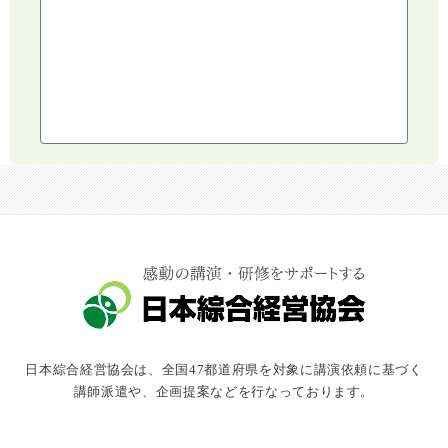
建設・建築・不動産
健康・食生活
スポーツ
ライフスタイル
コミュニケーション・話し方
社会福祉
気象・防災・減災
学校・教育
文化・教養・科学
キャスター・アナウンサー
俳優・タレント・モデル
トークショー
日本綜合経営協会は、全国47都道府県を対象に講演依頼に基づく
落語・講談・色物
講師派遣や、企画提案などを行なっております。
安全大会