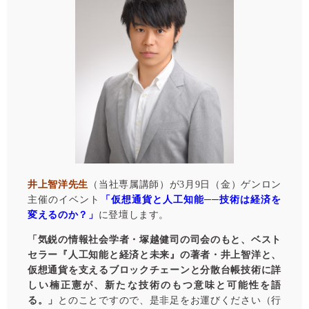
井上智洋先生
（当社専属講師）が3月9日（金）ゲンロン
主催のイベント
「仮想通貨と人工知能──技術は経済を
変えるのか？」
に登壇します。
「気鋭の情報社会学者・塚越健司の司会のもと、ベスト
セラー『人工知能と経済と未来』の著者・井上智洋と、
仮想通貨を支えるブロックチェーンと分散台帳技術に詳
しい楠正憲が、新たな技術のもつ意味と可能性を語
る。」
とのことですので、是非足をお運びください（行