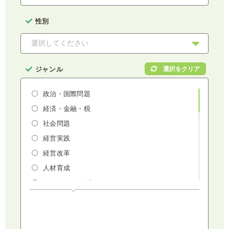
性別
ジャンル
政治・国際問題
経済・金融・税
社会問題
経営実践
経営改革
人材育成
マーケティング
人権・ダイバーシティ・働き方改革
リスクマネジメント・人事・労務・法
AI（人工知能）・IoT・ICT・先端技術