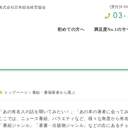
[受付]9:0
株式会社日本綜合経営協会
03-
初めての方へ
満足度No.1の
トップページ
>
番組・書籍著者から選ぶ
「あの有名人の話を聞いてみたい！」「あの本の著者に会って
ここでは、ニュース番組、バラエティなど、様々な角度から有
「番組ジャンル」「著書・出版物ジャンル」などの左にあるチ