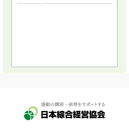
人権・ダイバーシティ・働き方改革
リスクマネジメント・人事・労務・法
AI（人工知能）・IoT・ICT・先端技術
建設・建築・不動産
健康・食生活
スポーツ
ライフスタイル
コミュニケーション・話し方
社会福祉
気象・防災・減災
学校・教育
文化・教養・科学
キャスター・アナウンサー
俳優・タレント・モデル
トークショー