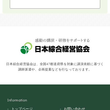
ライフスタイル
コミュニケーション・話し方
社会福祉
気象・防災・減災
学校・教育
文化・教養・科学
キャスター・アナウンサー
俳優・タレント・モデル
トークショー
日本綜合経営協会は、全国47都道府県を対象に講演依頼に基づく
落語・講談・色物
講師派遣や、企画提案などを行なっております。
安全大会
Information
トップページ
お問い合わせ