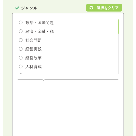
ジャンル
政治・国際問題
経済・金融・税
社会問題
経営実践
経営改革
人材育成
マーケティング
人権・ダイバーシティ・働き方改革
リスクマネジメント・人事・労務・法
AI（人工知能）・IoT・ICT・先端技術
建設・建築・不動産
健康・食生活
スポーツ