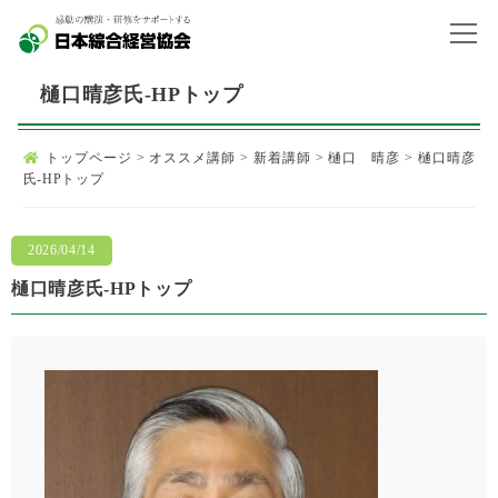
樋口晴彦氏-HPトップ
トップページ
>
オススメ講師
>
新着講師
>
樋口 晴彦
>
樋口晴彦
氏-HPトップ
2026/04/14
樋口晴彦氏-HPトップ