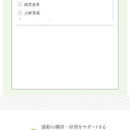
経営改革
人材育成
マーケティング
人権・ダイバーシティ・働き方改革
リスクマネジメント・人事・労務・法
AI（人工知能）・IoT・ICT・先端技術
建設・建築・不動産
健康・食生活
スポーツ
ライフスタイル
コミュニケーション・話し方
社会福祉
気象・防災・減災
学校・教育
文化・教養・科学