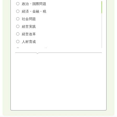
政治・国際問題
経済・金融・税
社会問題
経営実践
経営改革
人材育成
マーケティング
人権・ダイバーシティ・働き方改革
リスクマネジメント・人事・労務・法
AI（人工知能）・IoT・ICT・先端技術
建設・建築・不動産
健康・食生活
スポーツ
ライフスタイル
コミュニケーション・話し方