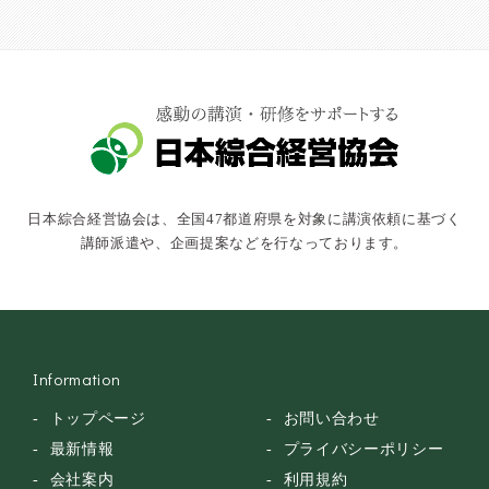
社会福祉
気象・防災・減災
学校・教育
文化・教養・科学
キャスター・アナウンサー
俳優・タレント・モデル
トークショー
日本綜合経営協会は、全国47都道府県を対象に講演依頼に基づく
落語・講談・色物
講師派遣や、企画提案などを行なっております。
安全大会
Information
トップページ
お問い合わせ
最新情報
プライバシーポリシー
会社案内
利用規約