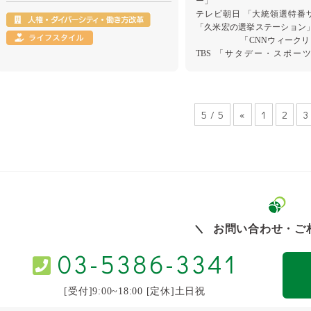
ー」
テレビ朝日 「大統領選特番
「久米宏の選挙ステーション
「CNNウィークリ
TBS 「サタデー・スポー
ル」、「マイスポーツ」、
「スポーツ・ビッグヒー
フジテレビ 「直撃LIVE グ
「FNNスーパーニュース」、
5 / 5
«
1
2
3
「新報道プレミアA
他多数
女性議員新規参入を拒む政治
お問い合わせ・ご
03-5386-3341
[受付]9:00~18:00 [定休]土日祝