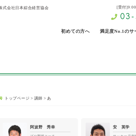
[受付]9:0
株式会社日本綜合経営協会
03-
初めての方へ
満足度No.1の
トップページ
>
講師
>
あ
阿波野 秀幸
安 英学