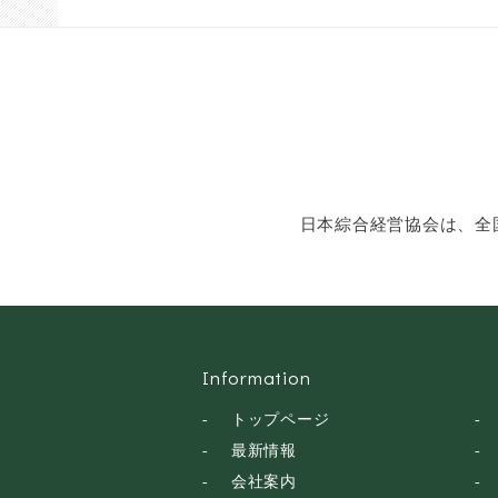
ン・話し方
社会福祉
気象・防災・減災
学校・教育
文化・教養・科学
キャスター・アナウ
ンサー
俳優・タレント・モ
日本綜合経営協会は、全
デル
トークショー
落語・講談・色物
安全大会
Information
トップページ
最新情報
会社案内