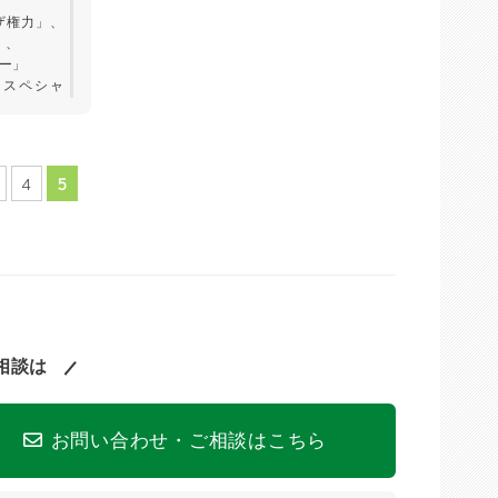
ザ権力」、
」、
ー」
ツスペシャ
ロー」
ッディ!」、
4
5
」
指向
相談は
お問い合わせ・ご相談はこちら