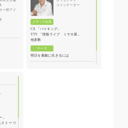
鮮民主主義
エッセイスト
表
コメンテーター
カー部アド
者
CX 「バイキング」
YTV 「情報ライブ ミヤネ屋」
他多数
明日を素敵に生きるには
ト
ー」
戦ストーリ