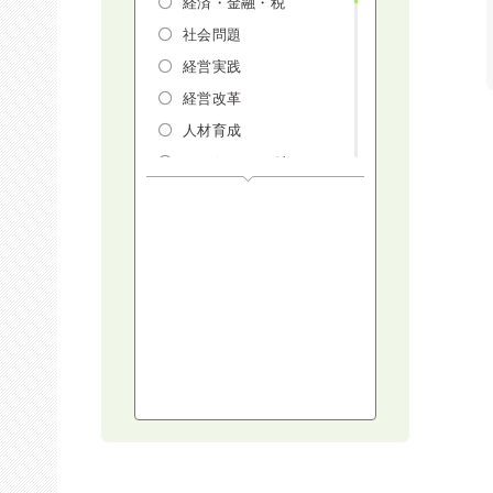
経済・金融・税
社会問題
経営実践
経営改革
人材育成
マーケティング
人権・ダイバーシテ
ィ・働き方改革
リスクマネジメン
ト・人事・労務・法
AI（人工知能）・
IoT・ICT・先端技術
建設・建築・不動産
健康・食生活
スポーツ
ライフスタイル
コミュニケーショ