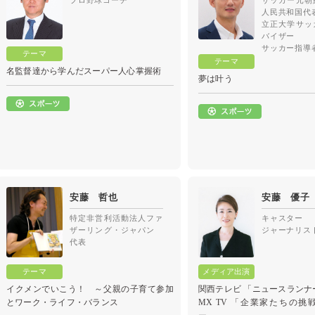
プロ野球コーチ
サッカー元朝
人民共和国代
立正大学サッ
バイザー
サッカー指導
名監督達から学んだスーパー人心掌握術
夢は叶う
安藤 哲也
安藤 優子
特定非営利活動法人ファ
キャスター
ザーリング・ジャパン
ジャーナリス
代表
イクメンでいこう！ ～父親の子育て参加
関西テレビ 「ニュースランナ
とワーク・ライフ・バランス
MX TV 「企業家たちの挑