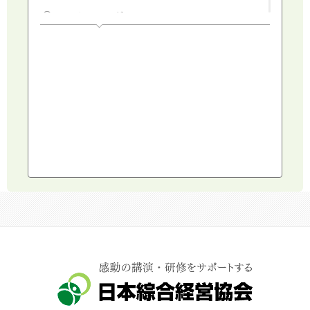
マーケティング
人権・ダイバーシティ・働き方改革
リスクマネジメント・人事・労務・法
AI（人工知能）・IoT・ICT・先端技術
建設・建築・不動産
健康・食生活
スポーツ
ライフスタイル
コミュニケーション・話し方
社会福祉
気象・防災・減災
学校・教育
文化・教養・科学
キャスター・アナウンサー
俳優・タレント・モデル