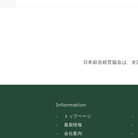
ン・話し方
社会福祉
気象・防災・減災
学校・教育
文化・教養・科学
キャスター・アナウ
ンサー
俳優・タレント・モ
日本綜合経営協会は、全
デル
トークショー
落語・講談・色物
安全大会
Information
トップページ
最新情報
会社案内