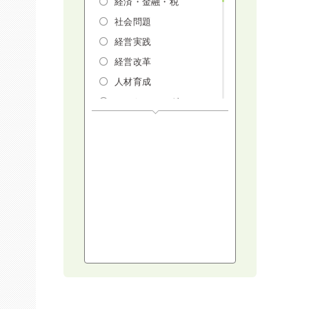
経済・金融・税
社会問題
経営実践
経営改革
人材育成
マーケティング
人権・ダイバーシテ
ィ・働き方改革
リスクマネジメン
ト・人事・労務・法
AI（人工知能）・
IoT・ICT・先端技術
建設・建築・不動産
健康・食生活
スポーツ
ライフスタイル
コミュニケーショ