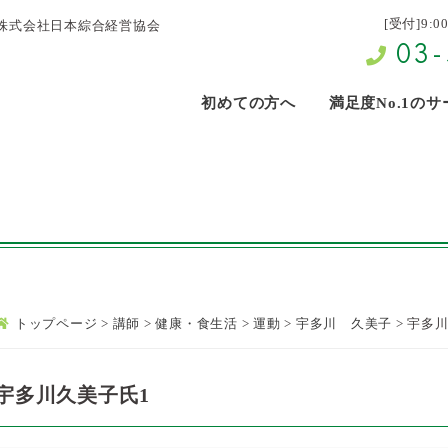
[受付]9:0
株式会社日本綜合経営協会
03-
初めての方へ
満足度No.1の
トップページ
>
講師
>
健康・食生活
>
運動
>
宇多川 久美子
>
宇多川
宇多川久美子氏1