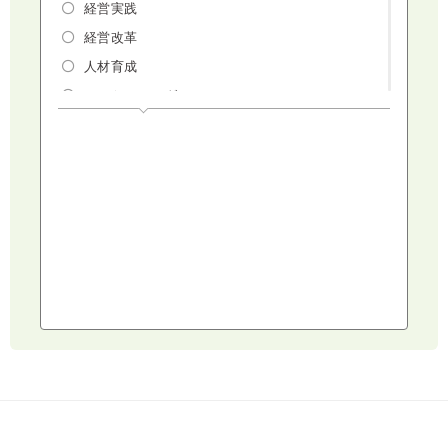
経営実践
経営改革
人材育成
マーケティング
人権・ダイバーシティ・働き方改革
リスクマネジメント・人事・労務・法
AI（人工知能）・IoT・ICT・先端技術
建設・建築・不動産
健康・食生活
スポーツ
ライフスタイル
コミュニケーション・話し方
社会福祉
気象・防災・減災
学校・教育
文化・教養・科学