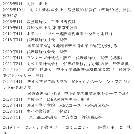
2005年9月 同社 退社
2005年10月 明和工業株式会社 常務取締役就任（年商60億、社員
数360名）
2006年4月 常務取締役 営業担当役員
2010年6月 取締役副社長 兼 東京支社長
2011年4月 ホテル・レジャー施設運営事業の経営再建担当
2018年3月 代表取締役社長 就任
経済産業省より地域未来牽引企業の認定を受ける
2020年9月 代表取締役会長 就任
2021年4月 ランナーズ株式会社設立 代表取締役 就任（現職）
2022年2月 明和工業株式会社 代表取締役および取締役 辞任退職
2022年3月 独立行政法人 中小企業基盤整備機構関東本部 経営支
援アドバイザー 登録
2022年4月 法政大学専門職大学院 MBAイノベーション・マネジメ
ント研究科入学
経営管理修士課程 中小企業の事業承継をテーマに研究
2023年3月 同校修了 MBA経営管理修士取得
2023年4月 法政大学大学院 MBAコース 特任講師就任
2023年5月 中小企業診断士（登録）
2023年11月 東京商工会議所 文京支部 評議員就任
2019年～ にいがた起業サポートコミュニティー 起業サポーター就
任