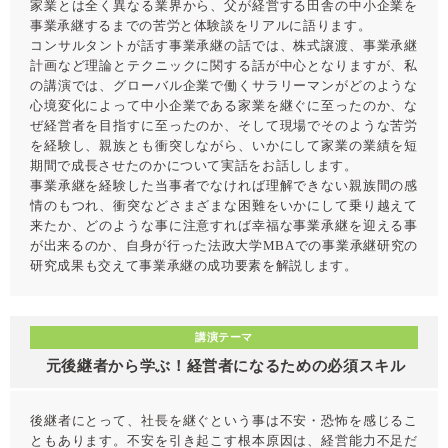
家業とは全く異なる業界から、父が経営する田舎の中小企業を
事業承継するまでの苦労と体験談をリアルに語ります。
コンサルタントが話す事業承継の話では、株式譲渡、事業承継
計画など理論とテクニックに関する話が中心となりますが、私
の講演では、グローバル企業で働くサラリーマンがどのような
心境変化によって中小企業である家業を継ぐに至ったのか、な
ぜ経営者を目指すに至ったのか、そして現場でそのような苦労
を経験し、親族とも衝突しながら、いかにして家業の業績を短
期間で成長させたのかについて実話をお話しします。
事業承継を経験した当事者でなければ理解できない親族間の感
情のもつれ、衝突などさまざまな困難をいかにして乗り越えて
来たか、どのような事に注意すれば幸福な事業承継を迎える事
が出来るのか、自身が行った法政大学MBAでの事業承継研究の
研究成果も交えて事業承継の成功要素を解説します。
講演テーマ
元後継者から学ぶ！経営者になるための必須スキル
後継者にとって、社長を継ぐという事は不安・恐怖を感じるこ
ともあります。不安を引き起こす根本原因は、経営能力不足だ