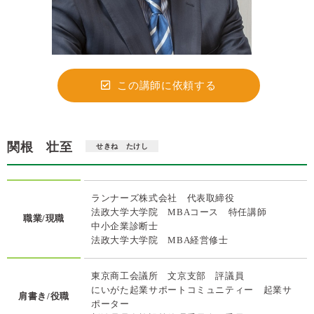
この講師に依頼する
関根 壮至
せきね たけし
ランナーズ株式会社 代表取締役
法政大学大学院 MBAコース 特任講師
職業/現職
中小企業診断士
法政大学大学院 MBA経営修士
東京商工会議所 文京支部 評議員
にいがた起業サポートコミュニティー 起業サ
肩書き/役職
ポーター