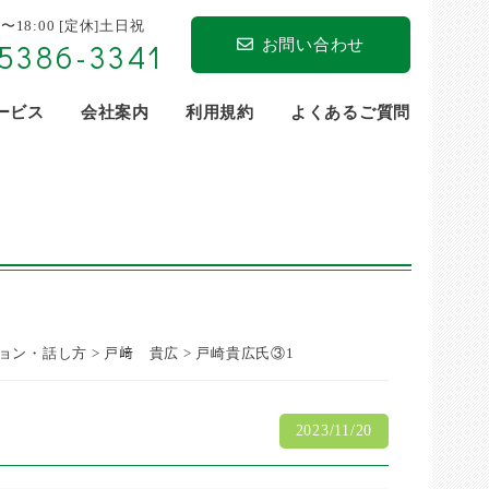
0〜18:00 [定休]土日祝
お問い合わせ
5386-3341
サービス
会社案内
利用規約
よくあるご質問
ョン・話し方
>
戸﨑 貴広
>
戸崎貴広氏③1
2023/11/20