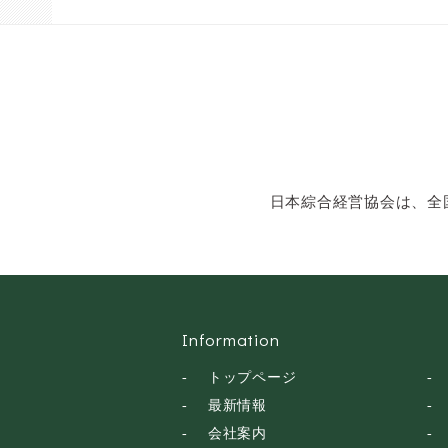
ン・話し方
社会福祉
気象・防災・減災
学校・教育
文化・教養・科学
キャスター・アナウ
ンサー
俳優・タレント・モ
日本綜合経営協会は、全
デル
トークショー
落語・講談・色物
安全大会
Information
トップページ
最新情報
会社案内