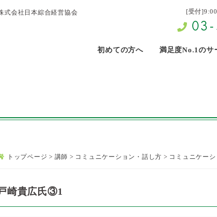
[受付]9:0
株式会社日本綜合経営協会
03-
初めての方へ
満足度No.1の
トップページ
>
講師
>
コミュニケーション・話し方
>
コミュニケーシ
戸崎貴広氏③1