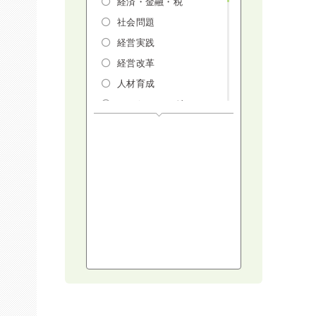
経済・金融・税
社会問題
経営実践
経営改革
人材育成
マーケティング
人権・ダイバーシテ
ィ・働き方改革
リスクマネジメン
ト・人事・労務・法
AI（人工知能）・
IoT・ICT・先端技術
建設・建築・不動産
健康・食生活
スポーツ
ライフスタイル
コミュニケーショ