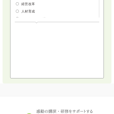
経営改革
人材育成
マーケティング
人権・ダイバーシティ・働き方改革
リスクマネジメント・人事・労務・法
AI（人工知能）・IoT・ICT・先端技術
建設・建築・不動産
健康・食生活
スポーツ
ライフスタイル
コミュニケーション・話し方
社会福祉
気象・防災・減災
学校・教育
文化・教養・科学