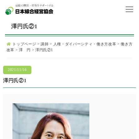
澤円氏②1
トップページ
>
講師
>
人権・ダイバーシティ・働き方改革
>
働き方
改革
>
澤 円
>
澤円氏②1
2021/11/16
澤円氏②1