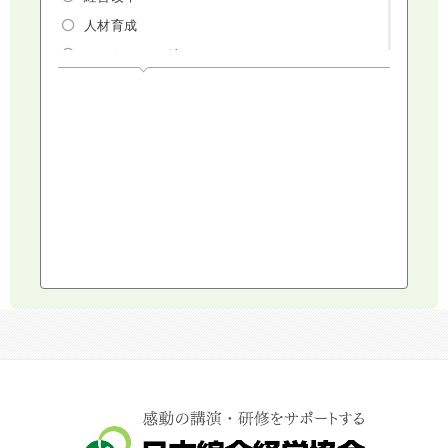
人材育成
マーケティング
人権・ダイバーシティ・働き方改革
リスクマネジメント・人事・労務・法
AI（人工知能）・IoT・ICT・先端技術
建設・建築・不動産
健康・食生活
スポーツ
ライフスタイル
コミュニケーション・話し方
社会福祉
気象・防災・減災
学校・教育
文化・教養・科学
キャスター・アナウンサー