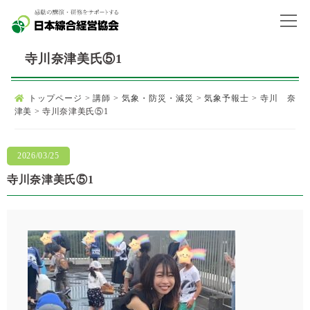
寺川奈津美氏⑤1
トップページ
>
講師
>
気象・防災・減災
>
気象予報士
>
寺川 奈
津美
>
寺川奈津美氏⑤1
2026/03/25
寺川奈津美氏⑤1