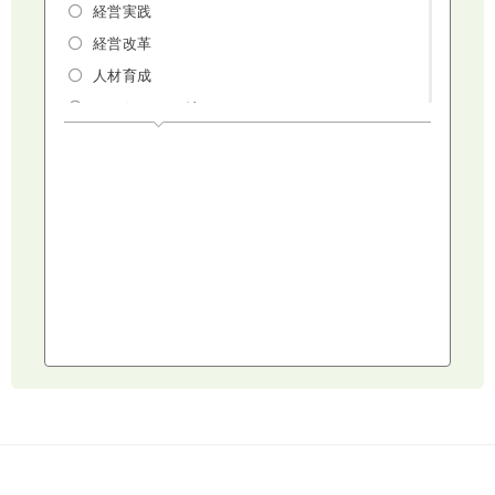
経営実践
経営改革
人材育成
マーケティング
人権・ダイバーシティ・働き方改革
リスクマネジメント・人事・労務・法
AI（人工知能）・IoT・ICT・先端技術
建設・建築・不動産
健康・食生活
スポーツ
ライフスタイル
コミュニケーション・話し方
社会福祉
気象・防災・減災
学校・教育
文化・教養・科学