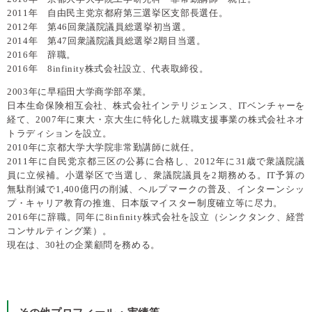
2011年 自由民主党京都府第三選挙区支部長選任。
2012年 第46回衆議院議員総選挙初当選。
2014年 第47回衆議院議員総選挙2期目当選。
2016年 辞職。
2016年 8infinity株式会社設立、代表取締役。
2003年に早稲田大学商学部卒業。
日本生命保険相互会社、株式会社インテリジェンス、ITベンチャーを
経て、2007年に東大・京大生に特化した就職支援事業の株式会社ネオ
トラディションを設立。
2010年に京都大学大学院非常勤講師に就任。
2011年に自民党京都三区の公募に合格し、2012年に31歳で衆議院議
員に立候補。小選挙区で当選し、衆議院議員を2期務める。IT予算の
無駄削減で1,400億円の削減、ヘルプマークの普及、インターンシッ
プ・キャリア教育の推進、日本版マイスター制度確立等に尽力。
2016年に辞職。同年に8infinity株式会社を設立（シンクタンク、経営
コンサルティング業）。
現在は、30社の企業顧問を務める。