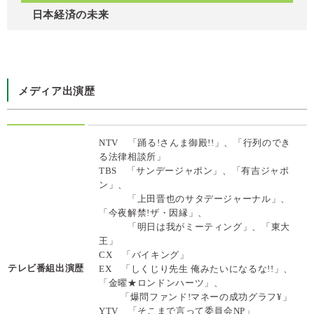
日本経済の未来
メディア出演歴
NTV 「踊る!さんま御殿!!」、「行列のでき
る法律相談所」
TBS 「サンデージャポン」、「有吉ジャポ
ン」、
「上田晋也のサタデージャーナル」、
「今夜解禁!ザ・因縁」、
「明日は我がミーティング」、「東大
王」
CX 「バイキング」
テレビ番組出演歴
EX 「しくじり先生 俺みたいになるな!!」、
「金曜★ロンドンハーツ」、
「爆問ファンド!マネーの成功グラフ¥」
YTV 「そこまで言って委員会NP」