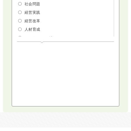
社会問題
経営実践
経営改革
人材育成
マーケティング
人権・ダイバーシティ・働き方改革
リスクマネジメント・人事・労務・法
AI（人工知能）・IoT・ICT・先端技術
建設・建築・不動産
健康・食生活
スポーツ
ライフスタイル
コミュニケーション・話し方
社会福祉
気象・防災・減災
学校・教育