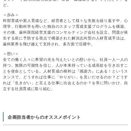
ど。
＜歩み＞
幹部育成や新人育成など、経営者として様々な失敗を繰り返す中、心
理学、行動科学を用いた独自のスタッフ育成支援プログラムを構築。
その後、歯科医院経営支援のコンサルティング会社を設立。問題が発
生する前に予防する視点で構築された解決志向型の人材育成手法は、
歯科業界を飛び越えて支持され、多方面で活躍中。
＜想い＞
全ての働く人々に希望の光を与えたいとの想いから、社員一人一人の
持つ、無限の可能性を信じ、人が本来持っている成長欲を引き出すこ
とを使命としている。人材育成の根幹は『感謝力』にある！というス
タンスで、どうすれば仕事に「やりがい」を見いだせるのか？どうす
れば「生きがい」と言える仕事に出会えるのか？を常に問いかけ、自
立する社員育成に取り組む。
企画担当者からのオススメポイント