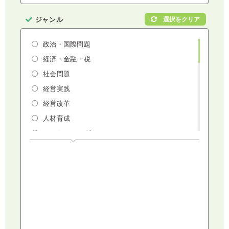
ジャンル
政治・国際問題
経済・金融・税
社会問題
経営実践
経営改革
人材育成
マーケティング
人権・ダイバーシティ・働き方改革
リスクマネジメント・人事・労務・法
AI（人工知能）・IoT・ICT・先端技術
建設・建築・不動産
健康・食生活
スポーツ