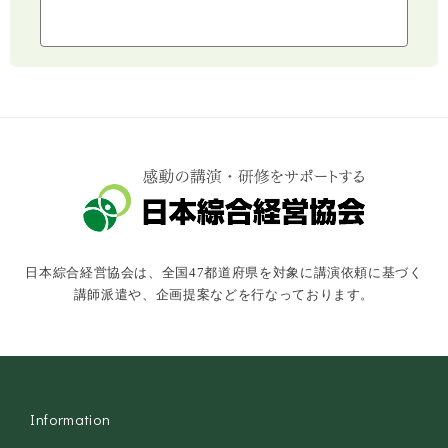
ライフスタイル
コミュニケーション・話し方
社会福祉
気象・防災・減災
学校・教育
文化・教養・科学
キャスター・アナウンサー
俳優・タレント・モデル
トークショー
日本綜合経営協会は、全国47都道府県を対象に講演依頼に基づく
落語・講談・色物
講師派遣や、企画提案などを行なっております。
安全大会
Information