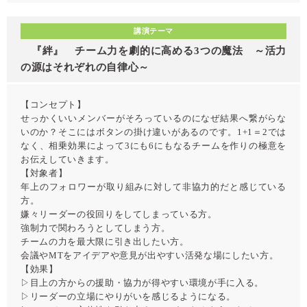
講演テーマ
『絆』 チーム力を劇的に高める3つの魔法 ～活力
の源はそれぞれの自律心～
【コンセプト】
せっかくいいメンバーがそろっているのになぜ結果へ繋がらな
いのか？そこにはボタンの掛け違いがあるのです。1+1＝2では
なく、相乗効果によって3にも6にもなるチームを作りの極意を
お伝えしていきます。
【対象者】
年上のフォロワーが取り組みに対して非協力的だと感じている
方。
嫌々リーダーの役回りをしてしまっている方。
強制力で関わろうとしてしまう方。
チームの力を最大限に引き出したい方。
会議やMTをアイデアや意見が出やすい活発な場にしたい方。
【効果】
▷目上の方からの援助・協力が得やすい環境が手に入る。
▷リーダーの立場にやりがいを感じるようになる。