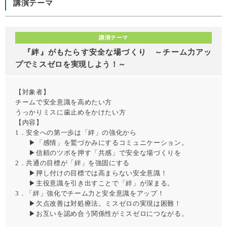
講演テーマ
講演テーマ
『絆』がもたらす安全な場づくり ～チーム力アッ
プでミスゼロを実現しよう！～
【対象者】
チームで安全意識を高めたい方
うっかりミスに歯止めをかけたい方
【内容】
1．安全への第一歩は「絆」の強化から
▶「感情」を鷲づかみにするコミュニケーション。
▶信頼のツボを押す「共感」で安全な場づくりを
2．共通の目標が「絆」を強固にする
▶押し付けの目標では高まらない安全意識！
▶主役意識を引き出すことで「絆」が深まる。
3．「絆」強化でチーム力と安全意識をアップ！
▶欠点改善は対処療法。ミスゼロの実現は困難！
▶お互いを認め合う関係性がミスゼロにつながる。