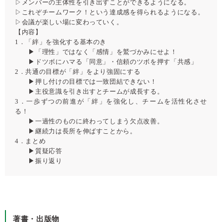
▷メンバーの主体性を引き出すことができるようになる。
▷これぞチームワーク！という達成感を得られるようになる。
▷会議が楽しい場に変わっていく。
【内容】
1．「絆」を強化する基本のき
▶「理性」ではなく「感情」を鷲づかみにせよ！
▶ドツボにハマる「同意」・信頼のツボを押す「共感」
2．共通の目標が「絆」をより強固にする
▶押し付けの目標では一致団結できない！
▶主役意識を引き出すとチームが成長する。
3．一歩ずつの前進が「絆」を強化し、チームを活性化させ
る！
▶一過性のものに終わってしまう欠点改善。
▶継続力は長所を伸ばすことから。
4．まとめ
▶質疑応答
▶振り返り
著書・出版物