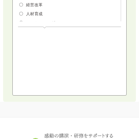
経営改革
人材育成
マーケティング
人権・ダイバーシティ・働き方改革
リスクマネジメント・人事・労務・法
AI（人工知能）・IoT・ICT・先端技術
建設・建築・不動産
健康・食生活
スポーツ
ライフスタイル
コミュニケーション・話し方
社会福祉
気象・防災・減災
学校・教育
文化・教養・科学