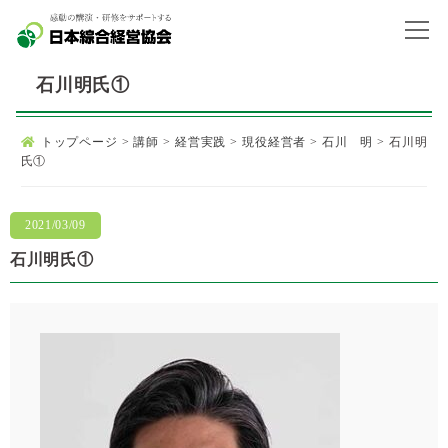
石川明氏①
トップページ
>
講師
>
経営実践
>
現役経営者
>
石川 明
>
石川明
氏①
2021/03/09
石川明氏①