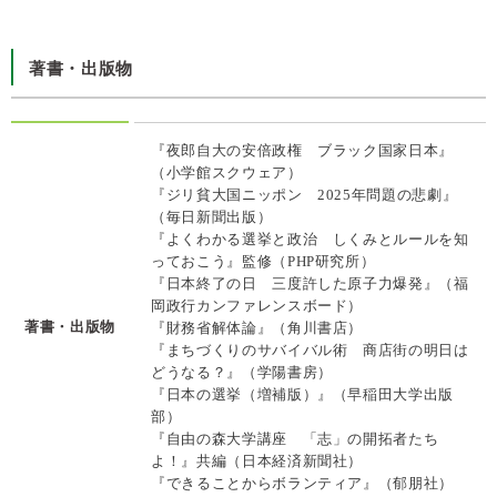
著書・出版物
『夜郎自大の安倍政権 ブラック国家日本』
（小学館スクウェア）
『ジリ貧大国ニッポン 2025年問題の悲劇』
（毎日新聞出版）
『よくわかる選挙と政治 しくみとルールを知
っておこう』監修（PHP研究所）
『日本終了の日 三度許した原子力爆発』（福
岡政行カンファレンスボード）
著書・出版物
『財務省解体論』（角川書店）
『まちづくりのサバイバル術 商店街の明日は
どうなる？』（学陽書房）
『日本の選挙（増補版）』（早稲田大学出版
部）
『自由の森大学講座 「志」の開拓者たち
よ！』共編（日本経済新聞社）
『できることからボランティア』（郁朋社）