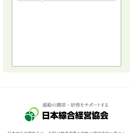
人権・ダイバーシティ・働き方改革
リスクマネジメント・人事・労務・法
AI（人工知能）・IoT・ICT・先端技術
建設・建築・不動産
健康・食生活
スポーツ
ライフスタイル
コミュニケーション・話し方
社会福祉
気象・防災・減災
学校・教育
文化・教養・科学
キャスター・アナウンサー
俳優・タレント・モデル
トークショー