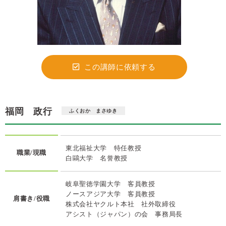
この講師に依頼する
福岡 政行
ふくおか まさゆき
東北福祉大学 特任教授
職業/現職
白鷗大学 名誉教授
岐阜聖徳学園大学 客員教授
ノースアジア大学 客員教授
肩書き/役職
株式会社ヤクルト本社 社外取締役
アシスト（ジャパン）の会 事務局長