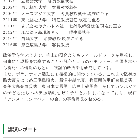
2002年 立命館大学 客員教授就任
2003年 東北福祉大学 客員教授就任
2006年 ノースアジア大学 客員教授就任 現在に至る
2011年 東北福祉大学 特任教授就任 現在に至る
2011年 株式会社ヤクルト本社 社外取締役就任 現在に至る
2012年 NPO法人新現役ネット 理事長就任
2016年 白鷗大学 名誉教授 現在に至る
2016年 県立広島大学 客員教授
政治学を学ぶうえで、机上の研究よりもフィールドワークを重視し、
何事にも現場を観察することが肝心というのがモットー。全国各地か
ら得た生の情報のもとに、実証的政治学を研究している。
また、ボランティア活動にも積極的に関わっている。これまで阪神淡
路大震災はじめ三宅島噴火、新潟中越地震、兵庫県佐用町台風災害、
奄美大島豪雨災害、東日本大震災、広島土砂災害、そしてカンボジア
の子どもたちへの支援活動をゼミ学生と共におこなっており、現在
「アシスト（ジャパン）の会」の事務局長を務める。
講演レポート