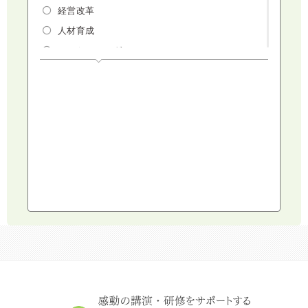
経営改革
人材育成
マーケティング
人権・ダイバーシティ・働き方改革
リスクマネジメント・人事・労務・法
AI（人工知能）・IoT・ICT・先端技術
建設・建築・不動産
健康・食生活
スポーツ
ライフスタイル
コミュニケーション・話し方
社会福祉
気象・防災・減災
学校・教育
文化・教養・科学