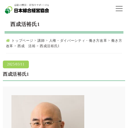
西成活裕氏1
トップページ
>
講師
>
人権・ダイバーシティ・働き方改革
>
働き方
改革
>
西成 活裕
>
西成活裕氏1
2025/03/11
西成活裕氏1