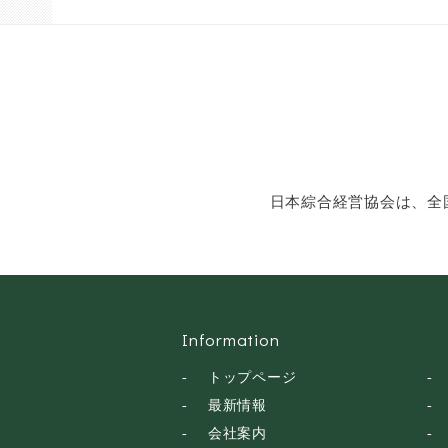
ン・話し方
社会福祉
気象・防災・減災
学校・教育
文化・教養・科学
キャスター・アナウ
ンサー
俳優・タレント・モ
日本綜合経営協会は、全
デル
トークショー
落語・講談・色物
安全大会
Information
トップページ
最新情報
会社案内