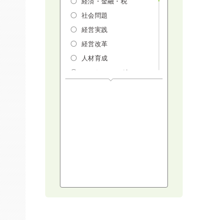
経済・金融・税
社会問題
経営実践
経営改革
人材育成
マーケティング
人権・ダイバーシテ
ィ・働き方改革
リスクマネジメン
ト・人事・労務・法
AI（人工知能）・
IoT・ICT・先端技術
建設・建築・不動産
健康・食生活
スポーツ
ライフスタイル
コミュニケーショ