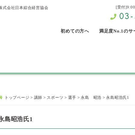
[受付]9:0
株式会社日本綜合経営協会
03-
初めての方へ
満足度No.1の
トップページ
>
講師
>
スポーツ
>
選手
>
永島 昭浩
>
永島昭浩氏1
永島昭浩氏1