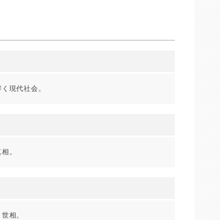
解く現代社会。
真相。
う世相。