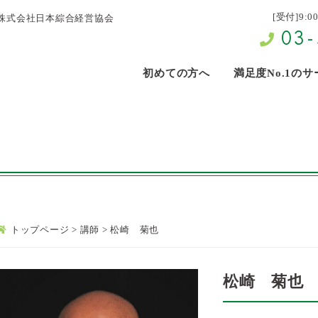
[受付]9:0
株式会社日本綜合経営協会
03-
初めての方へ
満足度No.1の
トップページ
>
講師
>
松崎 菊也
松崎 菊