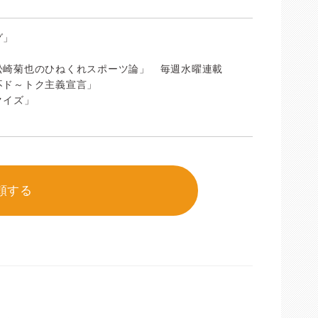
グ」
松崎菊也のひねくれスポーツ論」 毎週水曜連載
不ド～トク主義宣言」
クイズ」
頼する