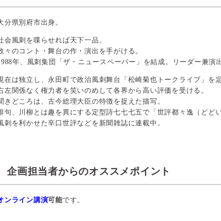
大分県別府市出身。
社会風刺を喋らせれば天下一品。
数々のコント・舞台の作・演出を手がける。
1988年、風刺集団「ザ・ニュースペーパー」を結成。リーダー兼演
現在は独立し、永田町で政治風刺舞台「松崎菊也トークライブ」を
右左関係なく権力者を笑いのめして各界から高い評価を受ける。
聞きどころは、古今総理大臣の特徴を捉えた描写。
俳句、川柳とは趣を異にする定型詩七七七五で「世評都々逸（どど
風刺を利かせた辛口世評などを新聞雑誌に連載中。
企画担当者からのオススメポイント
オンライン講演
可能
です。