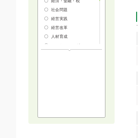
経済・金融・税
社会問題
経営実践
経営改革
人材育成
マーケティング
人権・ダイバーシテ
ィ・働き方改革
リスクマネジメン
ト・人事・労務・法
AI（人工知能）・
IoT・ICT・先端技術
建設・建築・不動産
健康・食生活
スポーツ
ライフスタイル
コミュニケーショ