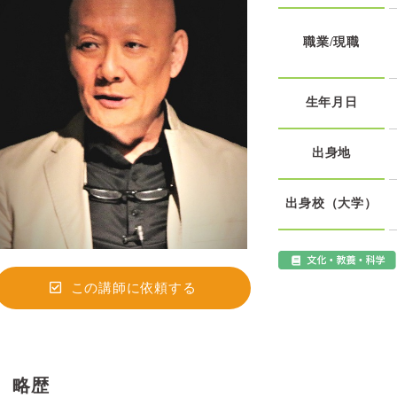
職業/現職
生年月日
出身地
出身校（大学）
この講師に依頼する
略歴