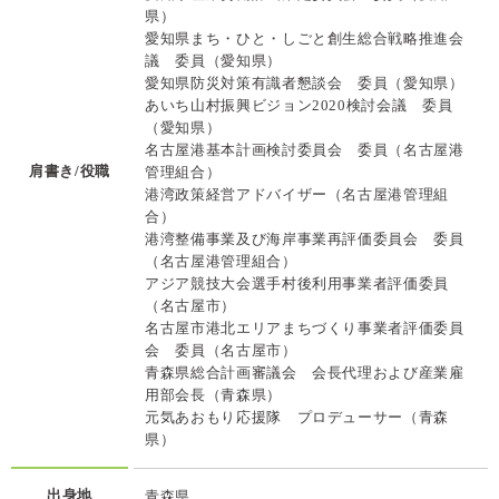
県）
愛知県まち・ひと・しごと創生総合戦略推進会
議 委員（愛知県）
愛知県防災対策有識者懇談会 委員（愛知県）
あいち山村振興ビジョン2020検討会議 委員
（愛知県）
名古屋港基本計画検討委員会 委員（名古屋港
肩書き/役職
管理組合）
港湾政策経営アドバイザー（名古屋港管理組
合）
港湾整備事業及び海岸事業再評価委員会 委員
（名古屋港管理組合）
アジア競技大会選手村後利用事業者評価委員
（名古屋市）
名古屋市港北エリアまちづくり事業者評価委員
会 委員（名古屋市）
青森県総合計画審議会 会長代理および産業雇
用部会長（青森県）
元気あおもり応援隊 プロデューサー（青森
県）
出身地
青森県