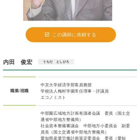
この講師に依頼する
内田 俊宏
うちだ としひろ
中京大学経済学部客員教授
職業/現職
学校法人梅村学園常任理事・評議員
エコノミスト
中部圏広域地方計画有識者会議 委員（国土交
通省中部地方整備局）
社会資本整備審議会 中部地方小委員会 副委
員長（国土交通省中部地方整備局）
愛知県産業労働計画策定委員会 委員（愛知