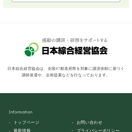
コミュニケーション・話し方
社会福祉
気象・防災・減災
学校・教育
文化・教養・科学
キャスター・アナウンサー
俳優・タレント・モデル
トークショー
日本綜合経営協会は、全国47都道府県を対象に講演依頼に基づく
落語・講談・色物
講師派遣や、企画提案などを行なっております。
安全大会
Information
トップページ
お問い合わせ
最新情報
プライバシーポリシー