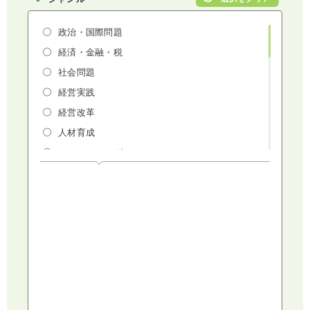
政治・国際問題
経済・金融・税
社会問題
経営実践
経営改革
人材育成
マーケティング
人権・ダイバーシティ・働き方改革
リスクマネジメント・人事・労務・法
AI（人工知能）・IoT・ICT・先端技術
建設・建築・不動産
健康・食生活
スポーツ
ライフスタイル