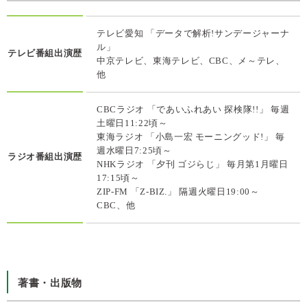
テレビ愛知 「データで解析!サンデージャーナ
ル」
テレビ番組出演歴
中京テレビ、東海テレビ、CBC、メ～テレ、
他
CBCラジオ 「であいふれあい 探検隊!!」 毎週
土曜日11:22頃～
東海ラジオ 「小島一宏 モーニングッド!」 毎
週水曜日7:25頃～
ラジオ番組出演歴
NHKラジオ 「夕刊 ゴジらじ」 毎月第1月曜日
17:15頃～
ZIP-FM 「Z-BIZ.」 隔週火曜日19:00～
CBC、他
著書・出版物