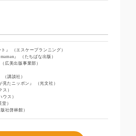
ト』 （エスケープランニング）
 maman』 （たちばな出版）
 （広美出版事業部）
 （講談社）
0が見たニッポン』 （光文社）
クス）
ハウス）
英堂）
出版社啓林館）