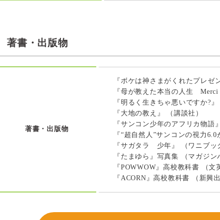
著書・出版物
『ボケは神さまがくれたプレゼン
『母が教えた本当の人生 Merci
『明るく生きちゃ悪いですか?』
『大地の教え』 （講談社）
『サンコン少年のアフリカ物語』
著書・出版物
『“超自然人”サンコンの視力6.
『サガタラ 少年』 （ワニブッ
『たまゆら』写真集 （マガジン
『POWWOW』高校教科書 （文
『ACORN』高校教科書 （新興