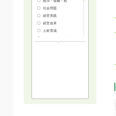
経済・金融・税
社会問題
経営実践
経営改革
人材育成
マーケティング
人権・ダイバーシテ
ィ・働き方改革
リスクマネジメン
ト・人事・労務・法
AI（人工知能）・
IoT・ICT・先端技術
建設・建築・不動産
健康・食生活
スポーツ
ライフスタイル
コミュニケーショ