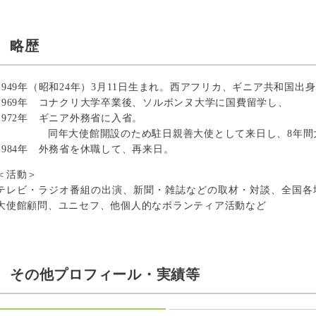
略歴
1949年（昭和24年）3月11日生まれ。西アフリカ、ギニア共和国出
1969年 コナクリ大学卒業後、ソルボンヌ大学に国費留学し、
1972年 ギニア外務省に入省。
同年大使館開設のため駐日親善大使として来日し、8年間大
1984年 外務省を休職して、再来日。
＜活動＞
テレビ・ラジオ番組の出演、新聞・雑誌などの取材・対談、全国各
大使館顧問、ユニセフ、他個人的なボランティア活動など
その他プロフィール・実績等