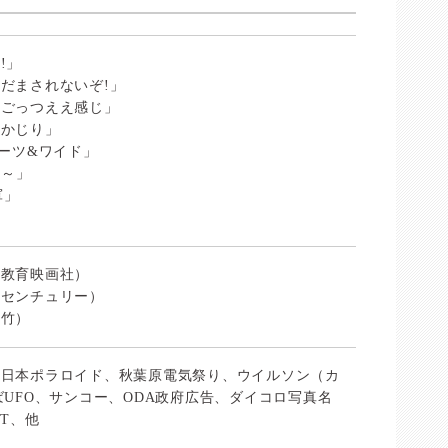
!」
だまされないぞ!」
のごっつええ感じ」
るかじり」
ポーツ&ワイド」
ぁ～」
軍」
和教育映画社）
・センチュリー）
松竹）
、日本ポラロイド、秋葉原電気祭り、ウイルソン（カ
ばUFO、サンコー、ODA政府広告、ダイコロ写真名
TT、他