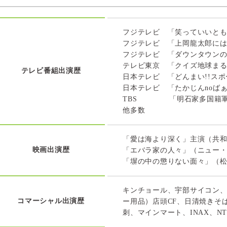
フジテレビ 「笑っていいとも
フジテレビ 「上岡龍太郎には
フジテレビ 「ダウンタウン
テレビ東京 「クイズ地球ま
テレビ番組出演歴
日本テレビ 「どんまい!!ス
日本テレビ 「たかじんnoば
TBS 「明石家多国籍
他多数
「愛は海より深く」主演（共
映画出演歴
「エバラ家の人々」（ニュー
「塀の中の懲りない面々」（
キンチョール、宇部サイコン
コマーシャル出演歴
ー用品）店頭CF、日清焼きそ
刺、マインマート、INAX、N