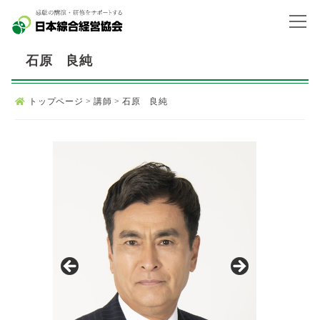
石原 良純
トップページ
>
講師
>
石原 良純