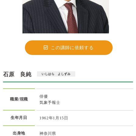
この講師に依頼する
石原 良純
いしはら よしずみ
俳優
職業/現職
気象予報士
生年月日
1962年1月15日
出身地
神奈川県