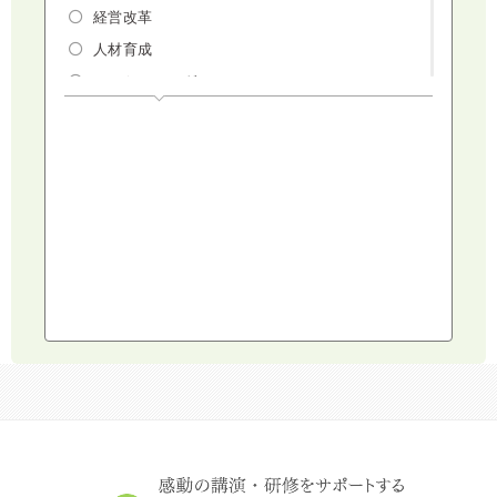
経営改革
人材育成
マーケティング
人権・ダイバーシティ・働き方改革
リスクマネジメント・人事・労務・法
AI（人工知能）・IoT・ICT・先端技術
建設・建築・不動産
健康・食生活
スポーツ
ライフスタイル
コミュニケーション・話し方
社会福祉
気象・防災・減災
学校・教育
文化・教養・科学