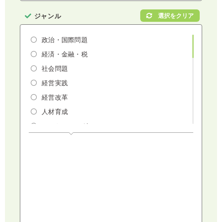
ジャンル
政治・国際問題
経済・金融・税
社会問題
経営実践
経営改革
人材育成
マーケティング
人権・ダイバーシティ・働き方改革
リスクマネジメント・人事・労務・法
AI（人工知能）・IoT・ICT・先端技術
建設・建築・不動産
健康・食生活
スポーツ