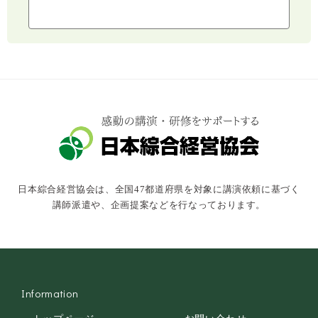
ライフスタイル
コミュニケーション・話し方
社会福祉
気象・防災・減災
学校・教育
文化・教養・科学
キャスター・アナウンサー
俳優・タレント・モデル
トークショー
日本綜合経営協会は、全国47都道府県を対象に講演依頼に基づく
落語・講談・色物
講師派遣や、企画提案などを行なっております。
安全大会
Information