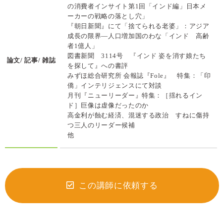
の消費者インサイト第1回「インド編」日本メ
ーカーの戦略の落とし穴」
『朝日新聞』にて「捨てられる老婆」：アジア
成長の限界―人口増加国のわな「インド 高齢
者1億人」
図書新聞 3114号 『インド 姿を消す娘たち
論文/ 記事/ 雑誌
を探して』への書評
みずほ総合研究所 会報誌『Fole』 特集：「印
僑」インテリジェンスにて対談
月刊『ニューリーダー』特集：［揺れるイン
ド］巨像は虚像だったのか
高金利が蝕む経済、混迷する政治 すねに傷持
つ三人のリーダー候補
他
この講師に依頼する