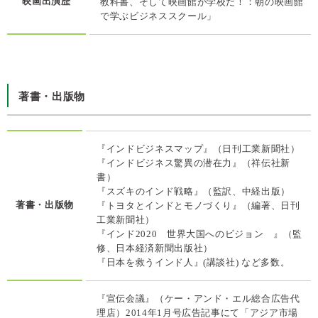
映画出演歴
教科書、そして映画館が学校だ！：朝の映画館
で学ぶビジネススクール」
著書・出版物
『インドビジネスマップ』（日刊工業新聞社）
『インドビジネス驚異の潜在力』（祥伝社新
書）
『スズキのインド戦略』（監訳、中経出版）
著書・出版物
『トヨタとインドとモノづくり』（編著、日刊
工業新聞社）
『インド2020 世界大国へのビジョン 』（監
修、日本経済新聞出版社）
『日本を救うインド人』(講談社) など多数。
『宣伝会議』（ケー・アンド・エル総合広告代
理店）2014年1月号広告記事にて「アジア市場