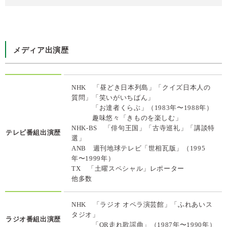
メディア出演歴
NHK 「昼どき日本列島」「クイズ日本人の
質問」「笑いがいちばん」
「お達者くらぶ」（1983年〜1988年）
趣味悠々「きものを楽しむ」
NHK-BS 「俳句王国」「古寺巡礼」「講談特
テレビ番組出演歴
選」
ANB 週刊地球テレビ「世相瓦版」（1995
年〜1999年）
TX 「土曜スペシャル」レポーター
他多数
NHK 「ラジオ オペラ演芸館」「ふれあいス
タジオ」
ラジオ番組出演歴
「QR走れ歌謡曲」（1987年〜1990年）