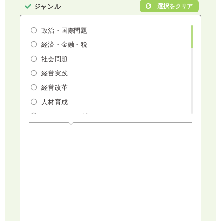
ジャンル
政治・国際問題
経済・金融・税
社会問題
経営実践
経営改革
人材育成
マーケティング
人権・ダイバーシティ・働き方改革
リスクマネジメント・人事・労務・法
AI（人工知能）・IoT・ICT・先端技術
建設・建築・不動産
健康・食生活
スポーツ
ライフスタイル