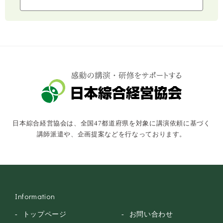
コミュニケーション・話し方
社会福祉
気象・防災・減災
学校・教育
文化・教養・科学
キャスター・アナウンサー
俳優・タレント・モデル
トークショー
日本綜合経営協会は、全国47都道府県を対象に講演依頼に基づく
落語・講談・色物
講師派遣や、企画提案などを行なっております。
安全大会
Information
トップページ
お問い合わせ