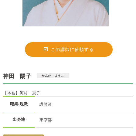
この講師に依頼する
神田 陽子
かんだ ようこ
【本名】河村 恵子
職業/現職
講談師
出身地
東京都