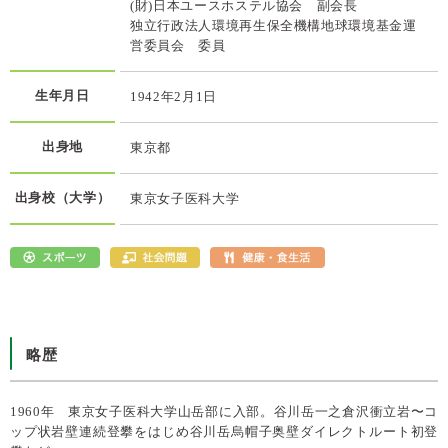
(財)日本ユースホステル協会 副会長
独立行政法人環境再生保全機構地球環境基金運
営委員会 委員
生年月日
1942年2月1日
出身地
東京都
出身校（大学）
東京女子医科大学
略歴
1960年 東京女子医科大学山岳部に入部。谷川岳一之倉沢衝立岩〜コ
ップ状岩壁連続登攀をはじめ谷川岳烏帽子奥壁ダイレクトルート初登