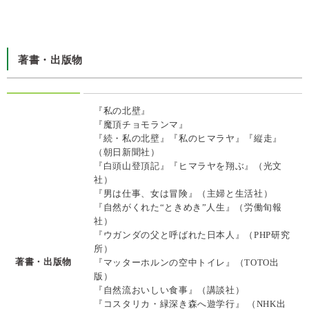
著書・出版物
『私の北壁』
『魔頂チョモランマ』
『続・私の北壁』『私のヒマラヤ』『縦走』
（朝日新聞社）
『白頭山登頂記』『ヒマラヤを翔ぶ』（光文
社）
『男は仕事、女は冒険』（主婦と生活社）
『自然がくれた“ときめき”人生』（労働旬報
社）
『ウガンダの父と呼ばれた日本人』（PHP研究
所）
著書・出版物
『マッターホルンの空中トイレ』（TOTO出
版）
『自然流おいしい食事』（講談社）
『コスタリカ・緑深き森へ遊学行』 （NHK出