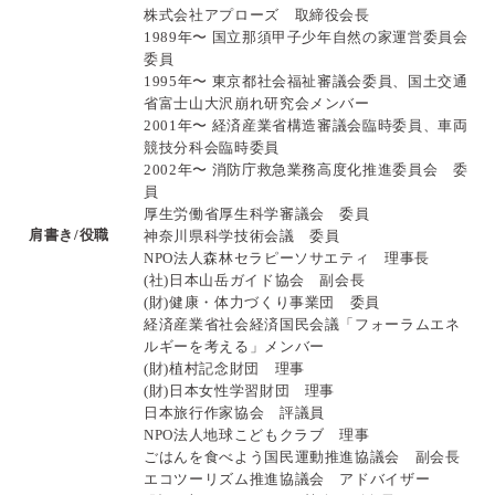
株式会社アプローズ 取締役会長
1989年〜 国立那須甲子少年自然の家運営委員会
委員
1995年〜 東京都社会福祉審議会委員、国土交通
省富士山大沢崩れ研究会メンバー
2001年〜 経済産業省構造審議会臨時委員、車両
競技分科会臨時委員
2002年〜 消防庁救急業務高度化推進委員会 委
員
厚生労働省厚生科学審議会 委員
肩書き/役職
神奈川県科学技術会議 委員
NPO法人森林セラピーソサエティ 理事長
(社)日本山岳ガイド協会 副会長
(財)健康・体力づくり事業団 委員
経済産業省社会経済国民会議「フォーラムエネ
ルギーを考える」メンバー
(財)植村記念財団 理事
(財)日本女性学習財団 理事
日本旅行作家協会 評議員
NPO法人地球こどもクラブ 理事
ごはんを食べよう国民運動推進協議会 副会長
エコツーリズム推進協議会 アドバイザー