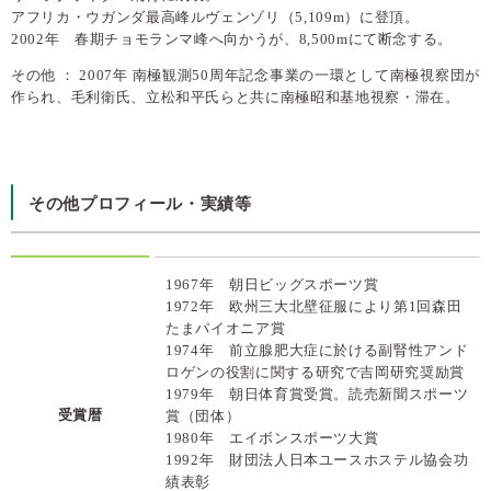
アフリカ・ウガンダ最高峰ルヴェンゾリ（5,109m）に登頂。
2002年 春期チョモランマ峰へ向かうが、8,500mにて断念する。
その他 ： 2007年 南極観測50周年記念事業の一環として南極視察団が
作られ、毛利衛氏、立松和平氏らと共に南極昭和基地視察・滞在。
その他プロフィール・実績等
1967年 朝日ビッグスポーツ賞
1972年 欧州三大北壁征服により第1回森田
たまパイオニア賞
1974年 前立腺肥大症に於ける副腎性アンド
ロゲンの役割に関する研究で吉岡研究奨励賞
1979年 朝日体育賞受賞。読売新聞スポーツ
受賞暦
賞（団体）
1980年 エイボンスポーツ大賞
1992年 財団法人日本ユースホステル協会功
績表彰