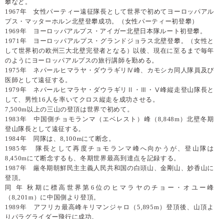
攀など。
1967年 女性パーティー遠征隊長として世界で初めてヨーロッパアル
プス・マッターホルン北壁登攀成功。（女性パーティー初登攀）
1969年 ヨーロッパアルプス・アイガー北壁日本隊ルート初登攀。
1971年 ヨーロッパアルプス・グランドジョラス北壁登攀。（女性と
して世界初の欧州三大北壁完登者となる）以後、現在に至るまで毎年
のようにヨーロッパアルプスの旅行講師を勤める。
1975年 ネパールヒマラヤ・ダウラギリⅣ峰、カモシカ同人隊員及び
医師として遠征する。
1979年 ネパールヒマラヤ・ダウラギリⅡ・Ⅲ・Ⅴ峰縦走登山隊長と
して、男性16人を率いてクロス縦走を成功させる。
7,500m以上の三山の登頂は世界で初めて。
1983年 中国側チョモランマ（エベレスト）峰（8,848m）北壁冬期
登山隊長として遠征する。
1984年 同隊は、8,100mにて断念。
1985年 隊長として再度チョモランマ峰へ向かうが、登山隊は
8,450mにて断念するも、冬期世界最高到達点を記録する。
1987年 厳冬期朝鮮民主主義人民共和国の白頭山、金剛山、妙香山に
登頂。
同 年 秋期に標高世界第6位のヒマラヤのチョー・オユー峰
（8,201m）に中国側より登頂。
1989年 アフリカ最高峰キリマンジャロ（5,895m）登頂後、山頂よ
りパラグライダー飛行に成功。