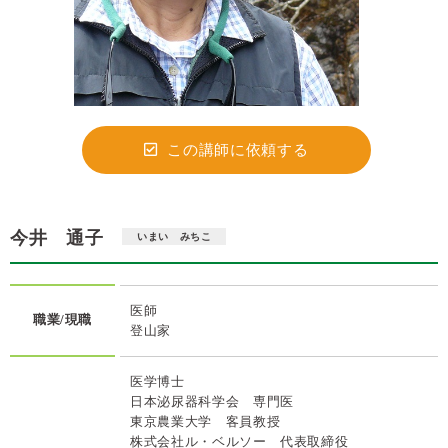
この講師に依頼する
今井 通子
いまい みちこ
医師
職業/現職
登山家
医学博士
日本泌尿器科学会 専門医
東京農業大学 客員教授
株式会社ル・ベルソー 代表取締役