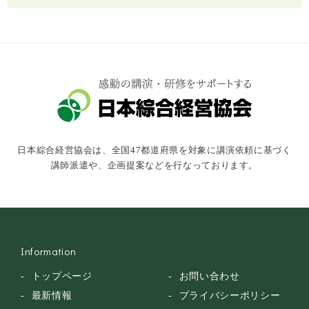
社会福祉
気象・防災・減災
学校・教育
文化・教養・科学
キャスター・アナウンサー
俳優・タレント・モデル
トークショー
日本綜合経営協会は、全国47都道府県を対象に講演依頼に基づく
落語・講談・色物
講師派遣や、企画提案などを行なっております。
安全大会
Information
トップページ
お問い合わせ
最新情報
プライバシーポリシー