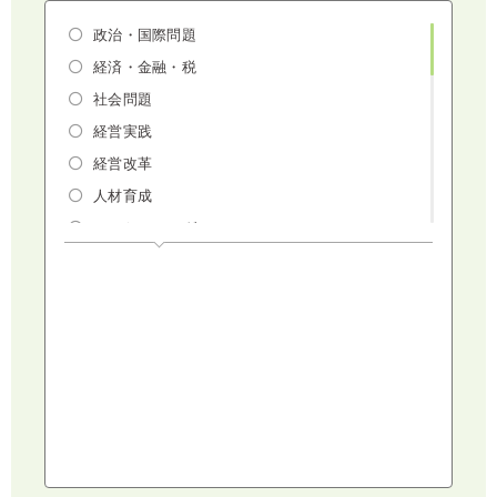
政治・国際問題
経済・金融・税
社会問題
経営実践
経営改革
人材育成
マーケティング
人権・ダイバーシティ・働き方改革
リスクマネジメント・人事・労務・法
AI（人工知能）・IoT・ICT・先端技術
建設・建築・不動産
健康・食生活
スポーツ
ライフスタイル
コミュニケーション・話し方