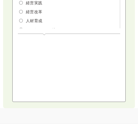
経営実践
経営改革
人材育成
マーケティング
人権・ダイバーシティ・働き方改革
リスクマネジメント・人事・労務・法
AI（人工知能）・IoT・ICT・先端技術
建設・建築・不動産
健康・食生活
スポーツ
ライフスタイル
コミュニケーション・話し方
社会福祉
気象・防災・減災
学校・教育
文化・教養・科学