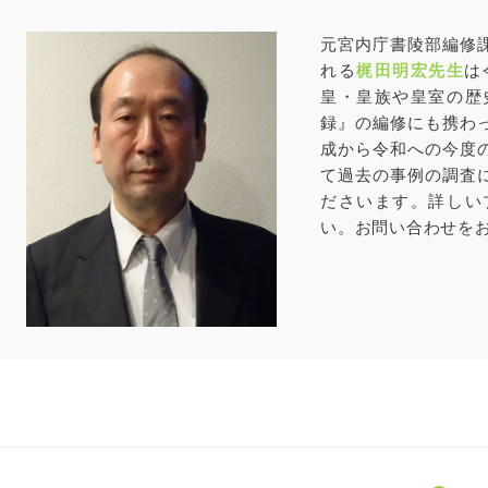
元宮内庁書陵部編修
れる
梶田明宏先生
は
皇・皇族や皇室の歴
録』の編修にも携わ
成から令和への今度
て過去の事例の調査
ださいます。詳しい
い。お問い合わせを