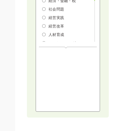
経済・金融・税
社会問題
経営実践
経営改革
人材育成
マーケティング
人権・ダイバーシテ
ィ・働き方改革
リスクマネジメン
ト・人事・労務・法
AI（人工知能）・
IoT・ICT・先端技術
建設・建築・不動産
健康・食生活
スポーツ
ライフスタイル
コミュニケーショ