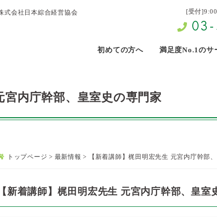
[受付]9:0
株式会社日本綜合経営協会
03-
初めての方へ
満足度No.1の
元宮内庁幹部、皇室史の専門家
トップページ
>
最新情報
>
【新着講師】梶田明宏先生 元宮内庁幹部
【新着講師】梶田明宏先生 元宮内庁幹部、皇室