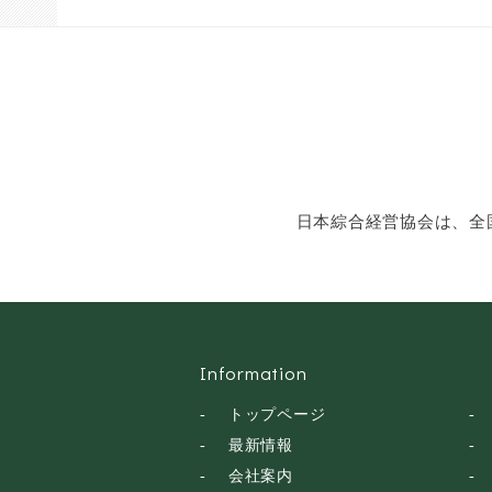
ン・話し方
社会福祉
気象・防災・減災
学校・教育
文化・教養・科学
キャスター・アナウ
ンサー
俳優・タレント・モ
日本綜合経営協会は、全
デル
トークショー
落語・講談・色物
安全大会
Information
トップページ
最新情報
会社案内