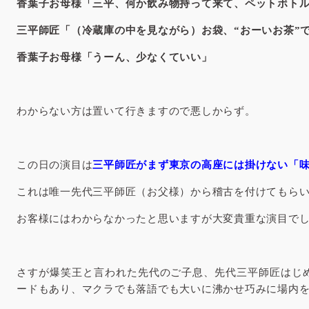
香葉子お母様「三平、何か飲み物持って来て、ペットボト
三平師匠「（冷蔵庫の中を見ながら）お袋、“おーいお茶”
香葉子お母様「うーん、少なくていい」
わからない方は置いて行きますので悪しからず。
この日の演目は
三平師匠がまず東京の高座には掛けない「
これは唯一先代三平師匠（お父様）から稽古を付けてもら
お客様にはわからなかったと思いますが大変貴重な演目で
さすが爆笑王と言われた先代のご子息、先代三平師匠はじ
ードもあり、マクラでも落語でも大いに沸かせ巧みに場内