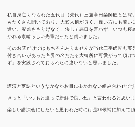
私自身亡くなられた五代目（先代）三遊亭円楽師匠とは深
もたくさん聞いており、大変人柄が良く、偉い方にも若い
遣い、配慮もさりげなく、決して悪口を言わず、いつも褒
かれる素晴らしい先輩だったと伺いました。
そのお蔭だけではもちろんありませんが当代三平師匠も実
付き合いがあった各界の名だたる大御所に可愛がって頂け
ず」を実践されておられたに違いないと思いました。
講演と落語というなかなかお目に掛かれない組み合わせで
きっと「いつもと違って新鮮で良いね」と言われると思い
楽しい講演会にしたいと思われた時には是非候補に加えて