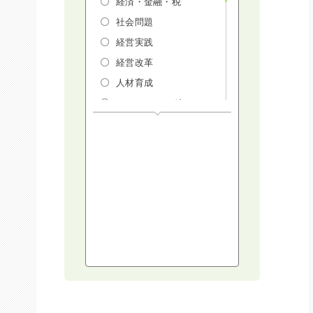
経済・金融・税
社会問題
経営実践
経営改革
人材育成
マーケティング
人権・ダイバーシテ
ィ・働き方改革
リスクマネジメン
ト・人事・労務・法
AI（人工知能）・
IoT・ICT・先端技術
建設・建築・不動産
健康・食生活
スポーツ
ライフスタイル
コミュニケーショ