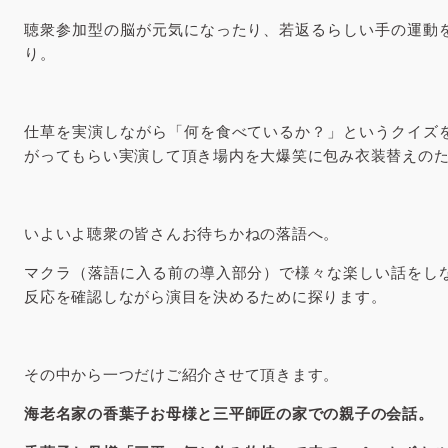
聴衆参加型の脳が元気になったり、若返るらしい手の運動
り。
仕草を実演しながら「何を食べているか？」というクイズ
がってもらい実演して頂き場内を大爆笑に包み衣装替えのた
いよいよ聴衆の皆さんお待ちかねの落語へ。
マクラ（落語に入る前の導入部分）で様々な楽しい話をし
反応を確認しながら演目を決めるために探ります。
その中から一つだけご紹介させて頂きます。
海老名家の香葉子お母様と三平師匠の家での親子の会話。