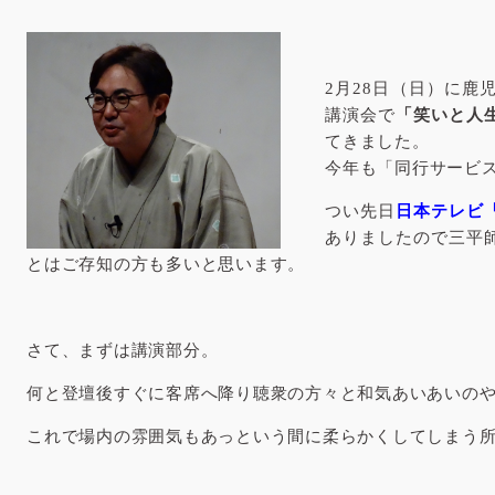
2月28日（日）に
講演会で
「笑いと人
てきました。
今年も「同行サービ
つい先日
日本テレビ
ありましたので三平
とはご存知の方も多いと思います。
さて、まずは講演部分。
何と登壇後すぐに客席へ降り聴衆の方々と和気あいあいの
これで場内の雰囲気もあっという間に柔らかくしてしまう