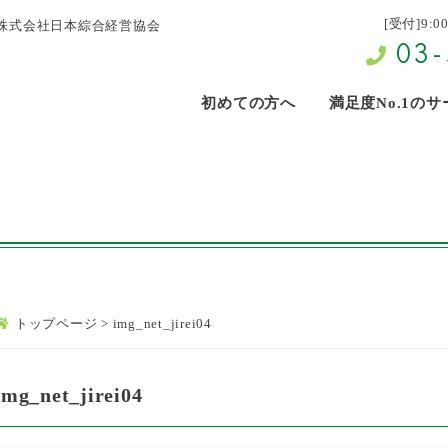
[受付]9:0
株式会社日本綜合経営協会
03-
初めての方へ
満足度No.1の
トップページ
>
img_net_jirei04
img_net_jirei04