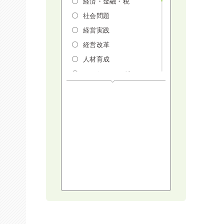
経済・金融・税
社会問題
経営実践
経営改革
人材育成
マーケティング
人権・ダイバーシテ
ィ・働き方改革
リスクマネジメン
ト・人事・労務・法
AI（人工知能）・
IoT・ICT・先端技術
建設・建築・不動産
健康・食生活
スポーツ
ライフスタイル
コミュニケーショ