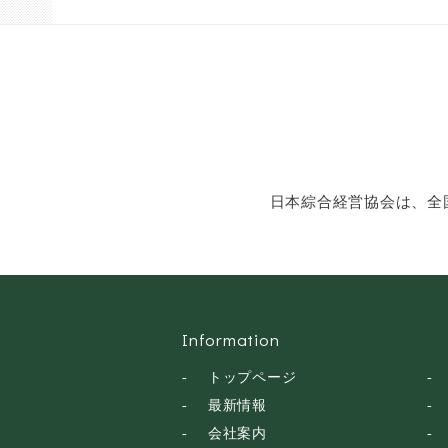
ン・話し方
社会福祉
気象・防災・減災
学校・教育
文化・教養・科学
キャスター・アナウ
ンサー
俳優・タレント・モ
日本綜合経営協会は、全
デル
トークショー
落語・講談・色物
安全大会
Information
トップページ
最新情報
会社案内